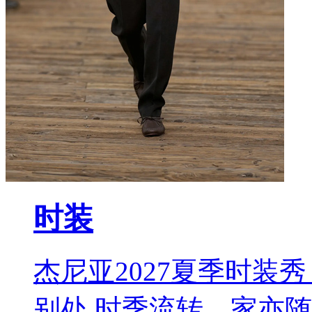
时装
杰尼亚2027夏季时装秀 L
别处 时季流转，家亦