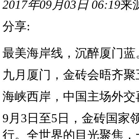
2017年09月03日 06:19
来
分享:
最
最美海岸线，沉醉厦门蓝
美
海
岸
线，
九月厦门，金砖会晤齐聚
沉
醉
厦
海峡西岸，中国主场外交
门
蓝。
九
9月3日至5日，金砖国
月
厦
门，
行。全世界的目光聚焦，
金