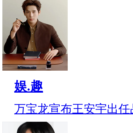
娱.趣
万宝龙宣布王安宇出任