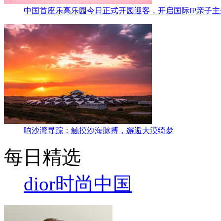
中国首座乐高乐园今日正式开园迎客，开启国际IP亲子
响沙湾寻踪：触摸沙海脉搏，邂逅大漠绮梦
每日精选
dior
时尚中国