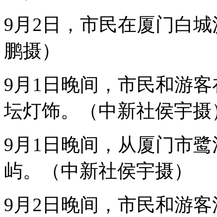
潮。
9月2日，市民在厦门白
9
月
3
鹏摄）
日
至
5
日，
9月1日晚间，市民和游
金
砖
坛灯饰。（中新社侯宇摄
国
家
领
导
9月1日晚间，从厦门市
人
第
屿。（中新社侯宇摄）
九
次
会
晤
9月2日晚间，市民和游
将