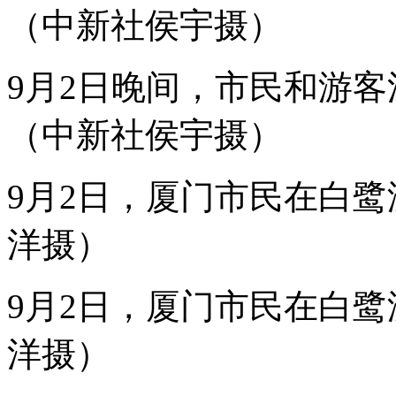
在
（中新社侯宇摄）
厦
门
举
9月2日晚间，市民和游
行。
全
世
（中新社侯宇摄）
界
的
目
9月2日，厦门市民在白
光
聚
焦，
洋摄）
一
切
已
9月2日，厦门市民在白
准
备
就
洋摄）
绪。
厦
门