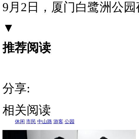
9月2日，厦门白鹭洲公
鼓
浪
屿
▼
老
建
筑
推荐阅读
与
对
岸
新
建
分享:
相关阅读
休闲
市民
中山路
游客
公园