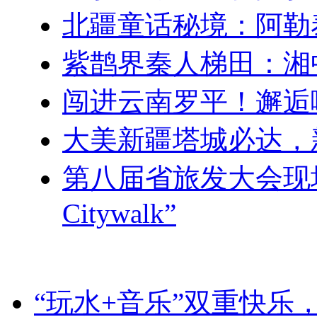
北疆童话秘境：阿勒
紫鹊界秦人梯田：湘
闯进云南罗平！邂逅
大美新疆塔城必达，
第八届省旅发大会现
Citywalk”
“玩水+音乐”双重快乐