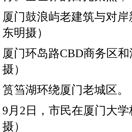
砖
会
厦门鼓浪屿老建筑与对岸
晤
齐
聚
东明摄）
五
洲
宾
厦门环岛路CBD商务区
朋。
海
峡
摄）
西
岸，
中
筼筜湖环绕厦门老城区。
国
主
场
外
9月2日，市民在厦门大
交
再
摄）
掀
高