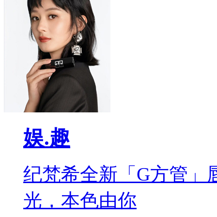
娱.趣
纪梵希全新「G方管」
光，本色由你