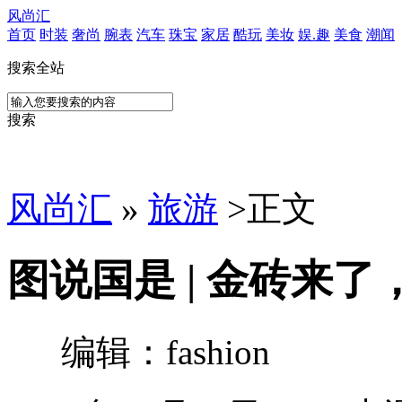
风尚汇
首页
时装
奢尚
腕表
汽车
珠宝
家居
酷玩
美妆
娱.趣
美食
潮闻
搜索全站
搜索
风尚汇
»
旅游
>
正文
图说国是 | 金砖来
编辑：fashion