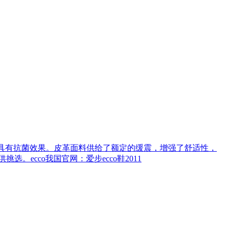
革，具有抗菌效果。皮革面料供给了额定的缓震，增强了舒适性，
ecco我国官网：爱步ecco鞋2011