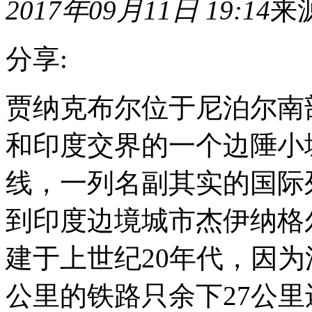
2017年09月11日 19:14
来
分享:
贾
贾纳克布尔位于尼泊尔南
纳
克
和印度交界的一个边陲小
布
尔
位
线，一列名副其实的国际
于
尼
到印度边境城市杰伊纳格
泊
尔
南
建于上世纪20年代，因为
部
的
东
公里的铁路只余下27公
特