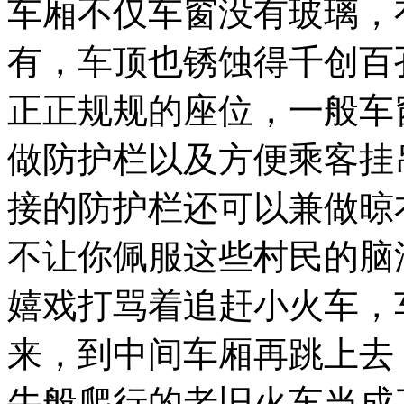
车厢不仅车窗没有玻璃，
有
着
有，车顶也锈蚀得千创百
一
条
独
正正规规的座位，一般车
特
的
做防护栏以及方便乘客挂
风
景
线，
接的防护栏还可以兼做晾
一
列
名
不让你佩服这些村民的脑
副
其
嬉戏打骂着追赶小火车，
实
的
国
来，到中间车厢再跳上去
际
列
牛般爬行的老旧火车当成
车，