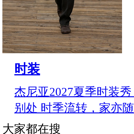
时装
杰尼亚2027夏季时装秀 L
别处 时季流转，家亦
大家都在搜