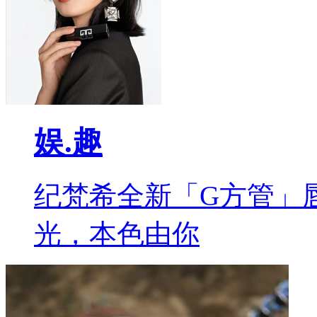
娱.趣
纪梵希全新「G方管」
光，本色由你