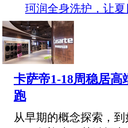
珂润全身洗护，让夏
卡萨帝1-18周稳居
跑
从早期的概念探索，到