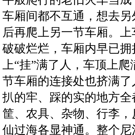
从
尼
车厢间都不互通，想去另
泊
尔
后再爬上另一节车厢。上
的
贾
纳
破破烂烂，车厢内早已拥
克
布
尔
上“挂”满了人，车顶上
到
印
节车厢的连接处也挤满了
度
边
境
扒的牢、踩的实的地方全
城
市
筐、农具、杂物、行李，
杰
伊
纳
仙过海各显神通。
整个尼
格