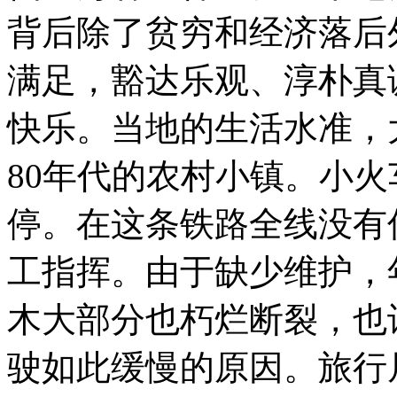
尔。
背后除了贫穷和经济落后
这
条
古
满足，豁达乐观、淳朴真
老
的
窄
快乐。当地的生活水准，
轨
小
80年代的农村小镇。
小火
火
车
修
停。在这条铁路全线没有
建
于
工指挥。由于缺少维护，
上
世
木大部分也朽烂断裂，也
驶如此缓慢的原因。
旅行