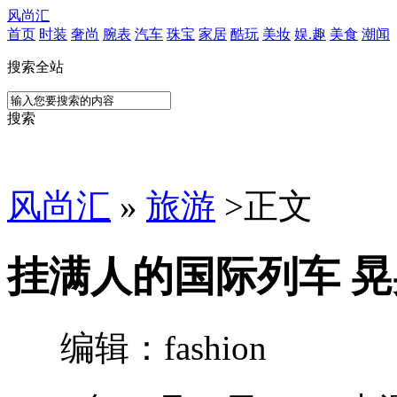
风尚汇
首页
时装
奢尚
腕表
汽车
珠宝
家居
酷玩
美妆
娱.趣
美食
潮闻
搜索全站
搜索
风尚汇
»
旅游
>
正文
挂满人的国际列车 
编辑：fashion