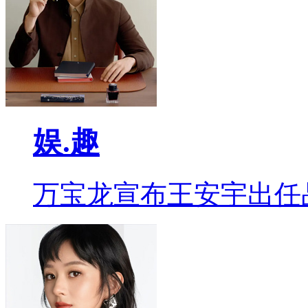
娱.趣
万宝龙宣布王安宇出任