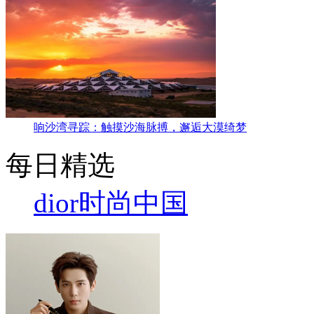
响沙湾寻踪：触摸沙海脉搏，邂逅大漠绮梦
每日精选
dior
时尚中国