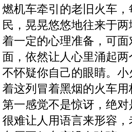
赖
燃机车牵引的老旧火车，
平
原，
这
民，晃晃悠悠地往来于两
是
尼
着一定的心理准备，可面
泊
尔
和
面，依然让人心里涌起两
印
度
不怀疑你自己的眼睛。
小
交
界
的
着这列冒着黑烟的火车用
一
个
边
第一感觉不是惊讶，绝对
陲
小
很难让人用语言来形容，
城。
这
里