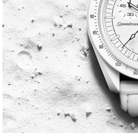
的
全
新
纯
白
腕
表
已
于
原
定
地
点
按
时
顺
利
抵
达
月
球。