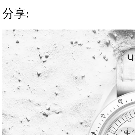
分享:
休
斯
顿，
Bioceramic
MoonSwatch
MISSION
TO
THE
MOONPHASE
已
成
功
着
陆。
纪
念
满
月