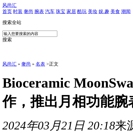
风尚汇
首页
时装
奢尚
腕表
汽车
珠宝
家居
酷玩
美妆
娱.趣
美食
潮闻
搜索全站
搜索
风尚汇
»
奢尚
»
名表
>
正文
Bioceramic Moo
作，推出月相功能腕
2024年03月21日 20:18
来