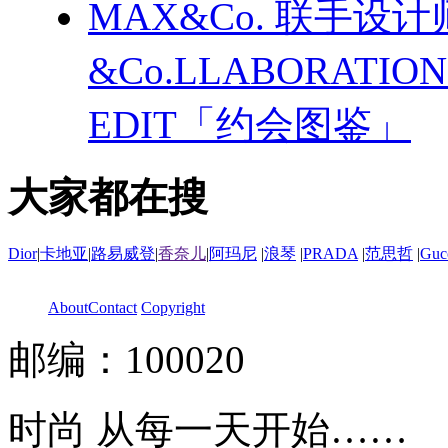
MAX&Co. 联手设计
&Co.LLABORATI
EDIT「约会图鉴」
大家都在搜
Dior
|
卡地亚
|
路易威登
|
香奈儿
|
阿玛尼
|
浪琴
|
PRADA
|
范思哲
|
Guc
About
Contact
Copyright
邮编：100020
时尚 从每一天开始……