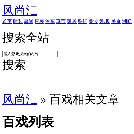
风尚汇
首页
时装
奢尚
腕表
汽车
珠宝
家居
酷玩
美妆
娱.趣
美食
潮闻
搜索全站
搜索
风尚汇
» 百戏相关文章
百戏列表