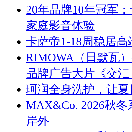
20年品牌10年冠军
家庭影音体验
卡萨帝1-18周稳居
RIMOWA（日默
品牌广告大片《交汇
珂润全身洗护，让夏
MAX&Co. 202
岸外