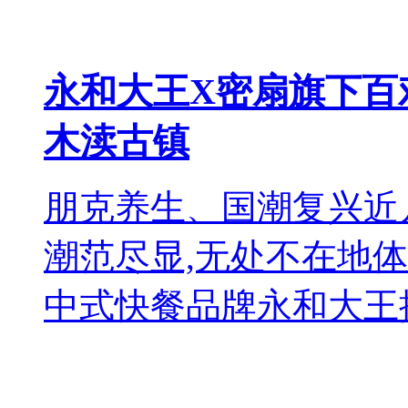
永和大王X密扇旗下百
木渎古镇
朋克养生、国潮复兴近
潮范尽显,无处不在地
中式快餐品牌永和大王