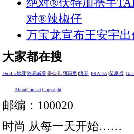
绝对®伏特加携手TA
对®辣椒仔
万宝龙宣布王安宇出
大家都在搜
Dior
|
卡地亚
|
路易威登
|
香奈儿
|
阿玛尼
|
浪琴
|
PRADA
|
范思哲
|
Guc
About
Contact
Copyright
邮编：100020
时尚 从每一天开始……