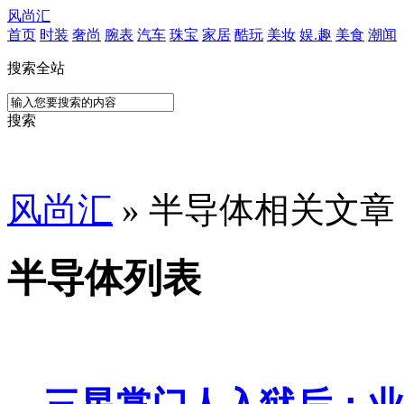
风尚汇
首页
时装
奢尚
腕表
汽车
珠宝
家居
酷玩
美妆
娱.趣
美食
潮闻
搜索全站
搜索
风尚汇
» 半导体相关文章
半导体列表