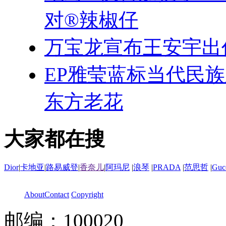
对®辣椒仔
万宝龙宣布王安宇出
EP雅莹蓝标当代民
东方老花
大家都在搜
Dior
|
卡地亚
|
路易威登
|
香奈儿
|
阿玛尼
|
浪琴
|
PRADA
|
范思哲
|
Guc
About
Contact
Copyright
邮编：100020