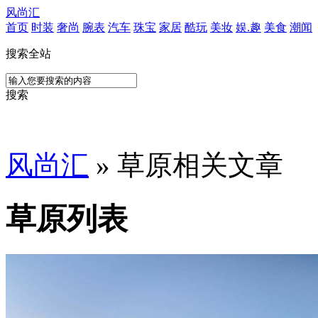
风尚汇
首页
时装
奢尚
腕表
汽车
珠宝
家居
酷玩
美妆
娱.趣
美食
潮闻
搜索全站
搜索
风尚汇
» 草原相关文章
草原列表