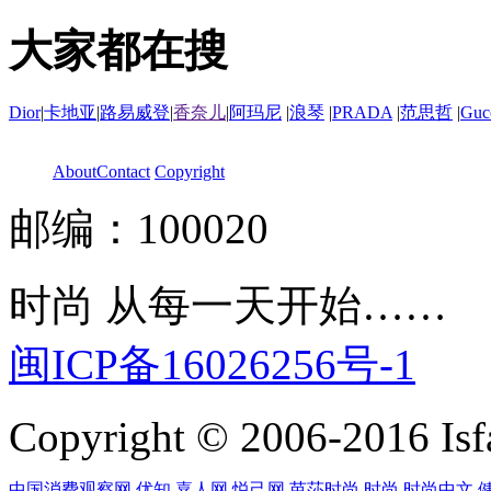
大家都在搜
Dior
|
卡地亚
|
路易威登
|
香奈儿
|
阿玛尼
|
浪琴
|
PRADA
|
范思哲
|
Guc
About
Contact
Copyright
邮编：100020
时尚 从每一天开始……
闽ICP备16026256号-1
Copyright © 2006-2016 Isfa
中国消费观察网
优知
嘉人网
悦己网
芭莎时尚
时尚
时尚中文