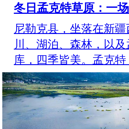
冬日孟克特草原：一场
尼勒克县，坐落在新疆
川、湖泊、森林，以及
库，四季皆美。孟克特