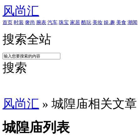
风尚汇
首页
时装
奢尚
腕表
汽车
珠宝
家居
酷玩
美妆
娱.趣
美食
潮闻
搜索全站
搜索
风尚汇
» 城隍庙相关文章
城隍庙列表