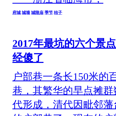
府城
城墙
城隍庙
季节
桔子
2017年最坑的六个
经傻了
户部巷一条长150米
巷，其繁华的早点摊群
代形成，清代因毗邻藩