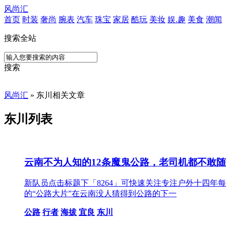
风尚汇
首页
时装
奢尚
腕表
汽车
珠宝
家居
酷玩
美妆
娱.趣
美食
潮闻
搜索全站
搜索
风尚汇
» 东川相关文章
东川列表
云南不为人知的12条魔鬼公路，老司机都不敢随
新队员点击标题下「8264」可快速关注专注户外十四
的“公路大片”在云南没人猜得到公路的下一
公路
行者
海拔
宜良
东川