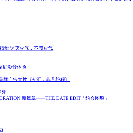
精华 速灭火气，不闹皮气
代家庭影音体验
新品牌广告大片《交汇，非凡旅程》
岸外
BORATION 新篇章——THE DATE EDIT「约会图鉴」
ci