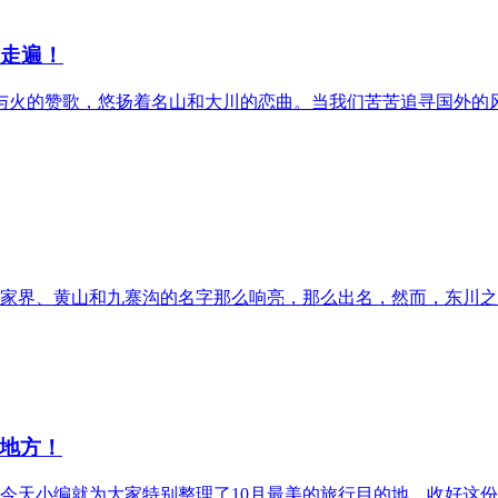
个走遍！
冰与火的赞歌，悠扬着名山和大川的恋曲。当我们苦苦追寻国外的
家界、黄山和九寨沟的名字那么响亮，那么出名，然而，东川之
地方！
今天小编就为大家特别整理了10月最美的旅行目的地，收好这