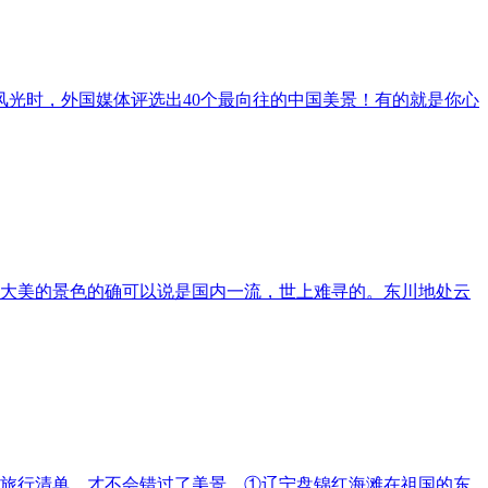
风光时，外国媒体评选出40个最向往的中国美景！有的就是你心
大美的景色的确可以说是国内一流，世上难寻的。东川地处云
份旅行清单，才不会错过了美景。①辽宁盘锦红海滩在祖国的东