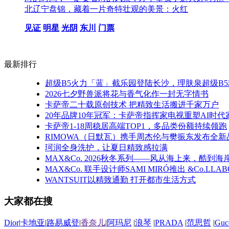
北辽宁盘锦，藏着一片奇特壮观的美景：火红
见证
明星
光阴
东川
门票
最新排行
超级B5火力「蓝」截乐园登陆长沙，理肤泉超级B5
2026七夕野兽派将花与香气化作一封无字情书
卡萨帝二十载原创技术 把精致生活搬进千家万户
20年品牌10年冠军：卡萨帝指挥家电视重塑AI时
卡萨帝1-18周稳居高端TOP1，多品类份额持续领跑
RIMOWA（日默瓦）携手周杰伦与樊振东发布全
珂润全身洗护，让夏日精致感拉满
MAX&Co. 2026秋冬系列——风从海上来，酷到海
MAX&Co. 联手设计师SAMI MIRÓ推出 &Co.LLA
WANTSUIT以精致通勤 打开都市生活方式
大家都在搜
Dior
|
卡地亚
|
路易威登
|
香奈儿
|
阿玛尼
|
浪琴
|
PRADA
|
范思哲
|
Guc