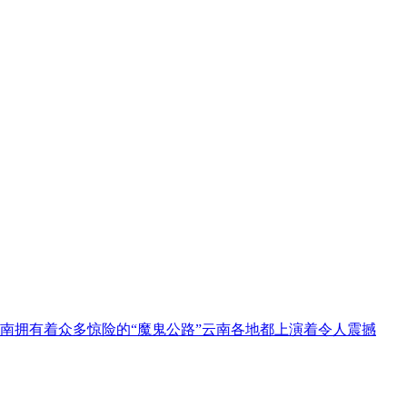
南拥有着众多惊险的“魔鬼公路”云南各地都上演着令人震撼