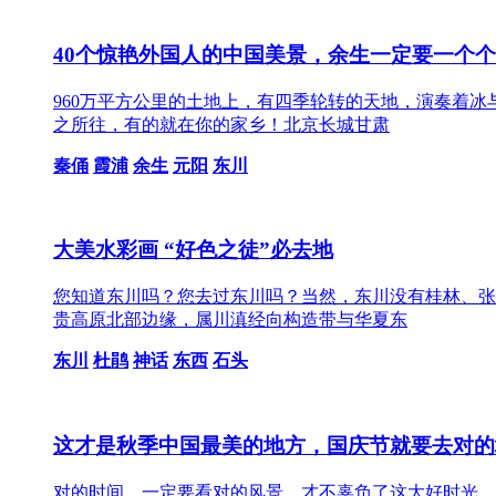
40个惊艳外国人的中国美景，余生一定要一个
960万平方公里的土地上，有四季轮转的天地，演奏着
之所往，有的就在你的家乡！北京长城甘肃
秦俑
霞浦
余生
元阳
东川
大美水彩画 “好色之徒”必去地
您知道东川吗？您去过东川吗？当然，东川没有桂林、张
贵高原北部边缘，属川滇经向构造带与华夏东
东川
杜鹃
神话
东西
石头
这才是秋季中国最美的地方，国庆节就要去对的
对的时间，一定要看对的风景，才不辜负了这大好时光。