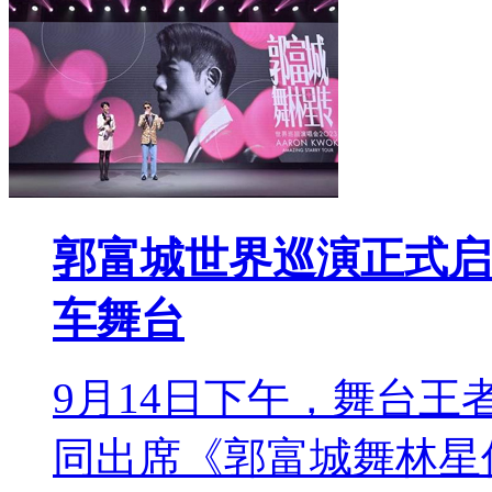
郭富城世界巡演正式启
车舞台
9月14日下午，舞台
同出席《郭富城舞林星传