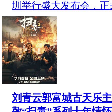
圳举行盛大发布会，正
刘青云郭富城古天乐主
敬“扫毒”系列十年情怀