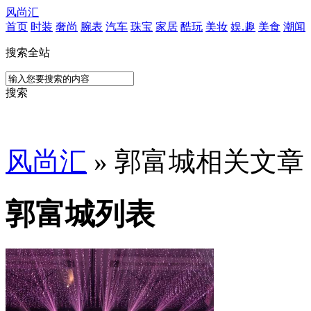
风尚汇
首页
时装
奢尚
腕表
汽车
珠宝
家居
酷玩
美妆
娱.趣
美食
潮闻
搜索全站
搜索
风尚汇
» 郭富城相关文章
郭富城列表