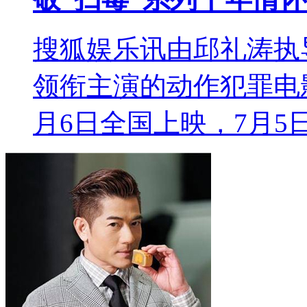
搜狐娱乐讯由邱礼涛执
领衔主演的动作犯罪电
月6日全国上映，7月5