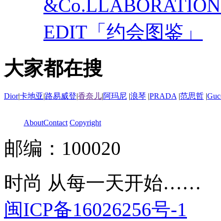
&Co.LLABORATI
EDIT「约会图鉴」
大家都在搜
Dior
|
卡地亚
|
路易威登
|
香奈儿
|
阿玛尼
|
浪琴
|
PRADA
|
范思哲
|
Guc
About
Contact
Copyright
邮编：100020
时尚 从每一天开始……
闽ICP备16026256号-1