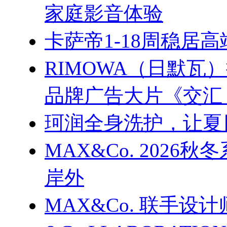
家庭影音体验
卡萨帝1-18周稳居
RIMOWA（日默
品牌广告大片《交汇
珂润全身洗护，让夏
MAX&Co. 202
岸外
MAX&Co. 联手设计