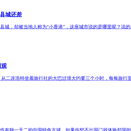
县城还差
县城，却被当地人称为“小香港”，这座城市说的是哪里呢？说
围观
公里，从二连浩特坐着旅行社的大巴过境大约要三个小时，每每旅
也有独一无二的中国特色古城，如果你想不出国门就体验邻国的