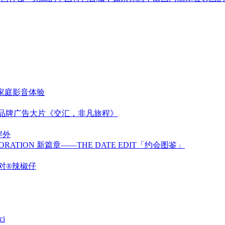
代家庭影音体验
新品牌广告大片《交汇，非凡旅程》
岸外
BORATION 新篇章——THE DATE EDIT「约会图鉴」
对®辣椒仔
ci