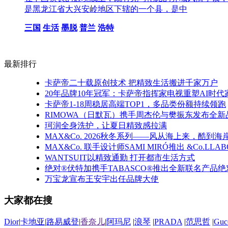
是黑龙江省大兴安岭地区下辖的一个县，是中
三国
生活
墨脱
普兰
浩特
最新排行
卡萨帝二十载原创技术 把精致生活搬进千家万户
20年品牌10年冠军：卡萨帝指挥家电视重塑AI时
卡萨帝1-18周稳居高端TOP1，多品类份额持续领跑
RIMOWA（日默瓦）携手周杰伦与樊振东发布全
珂润全身洗护，让夏日精致感拉满
MAX&Co. 2026秋冬系列——风从海上来，酷到海
MAX&Co. 联手设计师SAMI MIRÓ推出 &Co.LLA
WANTSUIT以精致通勤 打开都市生活方式
绝对®伏特加携手TABASCO®推出全新联名产品绝
万宝龙宣布王安宇出任品牌大使
大家都在搜
Dior
|
卡地亚
|
路易威登
|
香奈儿
|
阿玛尼
|
浪琴
|
PRADA
|
范思哲
|
Guc