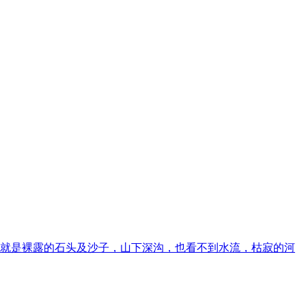
就是裸露的石头及沙子，山下深沟，也看不到水流，枯寂的河