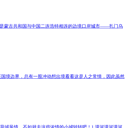
的是蒙古共和国与中国二连浩特相连的边境口岸城市——扎门乌
行至国境边界，总有一股冲动想出境看看这是人之常情，因此虽然
异域风情，不如就去这些浓情的小城转转吧！1.漠河漠河漠河