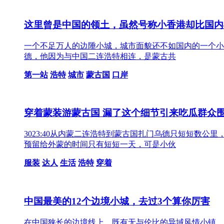
这里曾是中国的领土，虽然号称小香港却比国内
一个不足万人的边陲小城，城市面貌还不如国内的一个小
德，他因为与中国二连浩特相连，是蒙古共
第一站
浩特
城市
蒙古国
口岸
穿着蒙装游蒙古国 漏了这个细节引来吃瓜群众
3023:40从内蒙二连浩特到蒙古国扎门乌德只短短数
预留给外蒙的时间只有短短一天，可是小伙
服装
达人
生活
浩特
穿着
中国最美的12个边境小城，去过3个算你厉害
在中国狭长的边境线上，既有无与伦比的异域风情小镇，