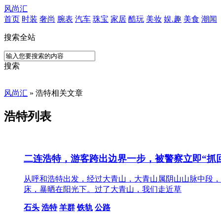
风尚汇
首页
时装
奢尚
腕表
汽车
珠宝
家居
酷玩
美妆
娱.趣
美食
潮闻
搜索全站
搜索
风尚汇
» 浩特相关文章
浩特列表
二连浩特，游客跨出边界一步，被警察立即“抓
从呼和浩特出发，经过大青山，大青山属阴山山脉中段，
床，暴晒在阳光下。过了大青山，我们走近草
石头
浩特
羊群
铁轨
公路