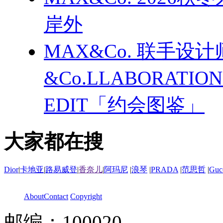
岸外
MAX&Co. 联手设计
&Co.LLABORATI
EDIT「约会图鉴」
大家都在搜
Dior
|
卡地亚
|
路易威登
|
香奈儿
|
阿玛尼
|
浪琴
|
PRADA
|
范思哲
|
Guc
About
Contact
Copyright
邮编：100020