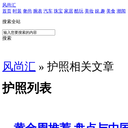
风尚汇
首页
时装
奢尚
腕表
汽车
珠宝
家居
酷玩
美妆
娱.趣
美食
潮闻
搜索全站
搜索
风尚汇
» 护照相关文章
护照列表