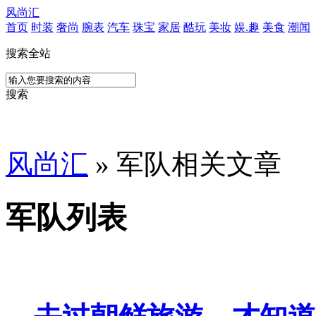
风尚汇
首页
时装
奢尚
腕表
汽车
珠宝
家居
酷玩
美妆
娱.趣
美食
潮闻
搜索全站
搜索
风尚汇
» 军队相关文章
军队列表