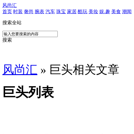
风尚汇
首页
时装
奢尚
腕表
汽车
珠宝
家居
酷玩
美妆
娱.趣
美食
潮闻
搜索全站
搜索
风尚汇
» 巨头相关文章
巨头列表