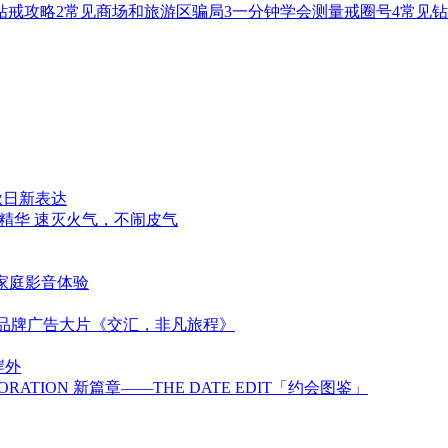
钻戒攻略2常见商场和旅游区骗局3一分钟学会测量戒圈号4常见
秋日新表达
精华 速灭火气，不闹皮气
代家庭影音体验
新品牌广告大片《交汇，非凡旅程》
岸外
BORATION 新篇章——THE DATE EDIT「约会图鉴」