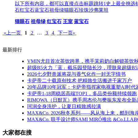
以下所有内容，都可以直接点击标题跳转1史上最全挑选
石红宝石蓝宝石祖母绿猫眼石珍珠沙弗莱坦
猫眼石
祖母绿
红宝石
王室
蓝宝石
«上一页
1
2
…
3
4
下一页»
最新排行
VMIN尤目首次茶饮跨界，携手茉莉奶白解锁茶饮
超级B5火力「蓝」截乐园登陆长沙，理肤泉超级B5
2026七夕野兽派将花与香气化作一封无字情书
卡萨帝二十载原创技术 把精致生活搬进千家万户
20年品牌10年冠军：卡萨帝指挥家电视重塑AI时
卡萨帝1-18周稳居高端TOP1，多品类份额持续领跑
RIMOWA（日默瓦）携手周杰伦与樊振东发布全
珂润全身洗护，让夏日精致感拉满
MAX&Co. 2026秋冬系列——风从海上来，酷到海
MAX&Co. 联手设计师SAMI MIRÓ推出 &Co.LLA
大家都在搜