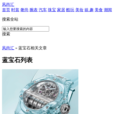
风尚汇
首页
时装
奢尚
腕表
汽车
珠宝
家居
酷玩
美妆
娱.趣
美食
潮闻
搜索全站
搜索
风尚汇
» 蓝宝石相关文章
蓝宝石列表