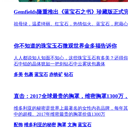
Gemfields隆重推出《蓝宝石之书》珍藏版正
祖母绿，温柔绮丽。红宝石，热情似火。蓝宝石，慰藉心灵。
你不知道的珠宝玉石微观世界金多福告诉你
人人都说知人知面不知心，这些珠宝玉石有多美？还得你
石中铂的晶体犹如一把剑钻石中云雾状包裹体
多美
包裹
蓝宝石
赤铁矿
钻石
直击：2017全球最贵的胸罩，维密胸罩1300万，
维多利亚的秘密是世界上最著名的女性内衣品牌，每年其
中的超模。2017年维密最贵的胸罩价值1300万
配饰
维多利亚的秘密
胸罩
文胸
蓝宝石