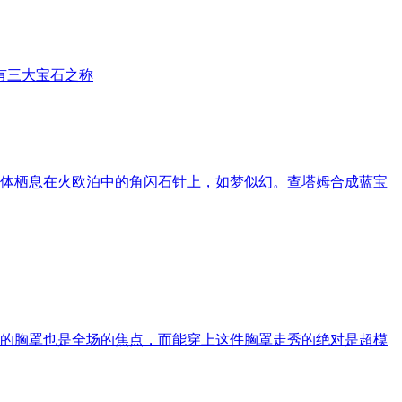
素有三大宝石之称
体栖息在火欧泊中的角闪石针上，如梦似幻。查塔姆合成蓝宝
的胸罩也是全场的焦点，而能穿上这件胸罩走秀的绝对是超模