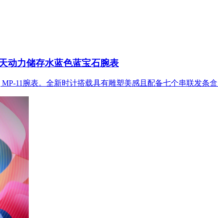
1 14天动力储存水蓝色蓝宝石腕表
ang MP-11腕表。全新时计搭载具有雕塑美感且配备七个串联发