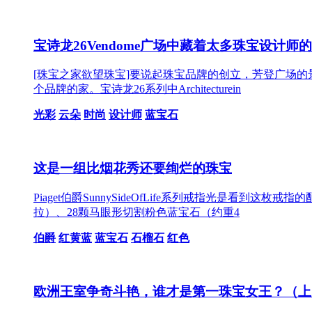
宝诗龙26Vendome广场中藏着太多珠宝设计师
[珠宝之家欲望珠宝]要说起珠宝品牌的创立，芳登广场
个品牌的家。宝诗龙26系列中Architecturein
光彩
云朵
时尚
设计师
蓝宝石
这是一组比烟花秀还要绚烂的珠宝
Piaget伯爵SunnySideOfLife系列戒指光是
拉）、28颗马眼形切割粉色蓝宝石（约重4
伯爵
红黄蓝
蓝宝石
石榴石
红色
欧洲王室争奇斗艳，谁才是第一珠宝女王？（上