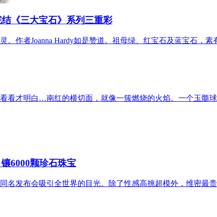
式完结《三大宝石》系列三重彩
作者Joanna Hardy如是赞道。祖母绿、红宝石及蓝宝石，
看看才明白…南红的横切面，就像一簇燃烧的火焰。一个玉髓球
镶6000颗珍石珠宝
同名发布会吸引全世界的目光。除了性感高挑超模外，维密最贵