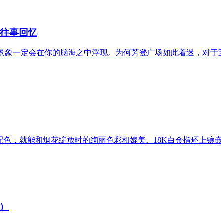
的往事回忆
的景象一定会在你的脑海之中浮现。为何芳登广场如此着迷，对
看到这枚戒指的配色，就能和烟花绽放时的绚丽色彩相媲美。18K白金指环
）