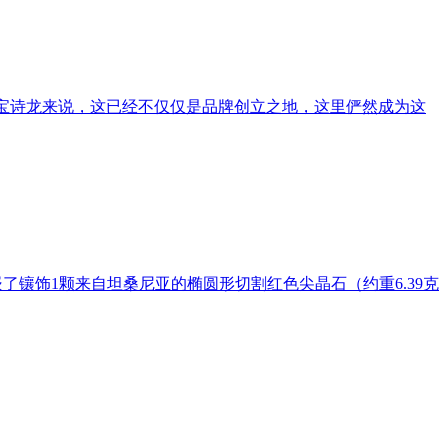
于宝诗龙来说，这已经不仅仅是品牌创立之地，这里俨然成为这
上镶嵌了镶饰1颗来自坦桑尼亚的椭圆形切割红色尖晶石（约重6.39克