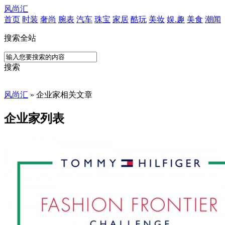
风尚汇
首页
时装
奢尚
腕表
汽车
珠宝
家居
酷玩
美妆
娱.趣
美食
潮闻
搜索全站
搜索
风尚汇
» 企业家相关文章
企业家列表