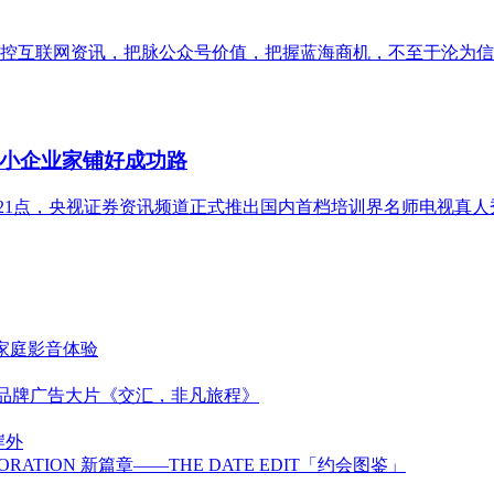
控互联网资讯，把脉公众号价值，把握蓝海商机，不至于沦为信
小企业家铺好成功路
晚21点，央视证券资讯频道正式推出国内首档培训界名师电视真
代家庭影音体验
新品牌广告大片《交汇，非凡旅程》
岸外
BORATION 新篇章——THE DATE EDIT「约会图鉴」