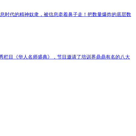
息时代的精神奴隶，被信息牵着鼻子走！把数量爆炸的底层数
人秀栏目《华人名师盛典》，节目邀请了培训界鼎鼎有名的八大