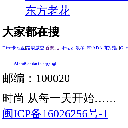
东方老花
大家都在搜
Dior
|
卡地亚
|
路易威登
|
香奈儿
|
阿玛尼
|
浪琴
|
PRADA
|
范思哲
|
Guc
About
Contact
Copyright
邮编：100020
时尚 从每一天开始……
闽ICP备16026256号-1