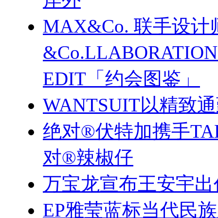
MAX&Co. 联手设计
&Co.LLABORATI
EDIT「约会图鉴」
WANTSUIT以精致
绝对®伏特加携手TA
对®辣椒仔
万宝龙宣布王安宇出
EP雅莹蓝标当代民