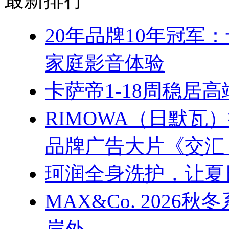
20年品牌10年冠军
家庭影音体验
卡萨帝1-18周稳居
RIMOWA（日默
品牌广告大片《交汇
珂润全身洗护，让夏
MAX&Co. 202
岸外