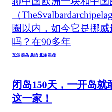
聊中国欧洲一块和中国
（TheSvalbardarc
圈以内，如今它是挪威
吗？在90多年
瓦尔
群岛
条约
北洋
科考
闭岛150天，一开岛
这一家！