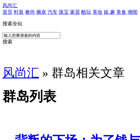
风尚汇
首页
时装
奢尚
腕表
汽车
珠宝
家居
酷玩
美妆
娱.趣
美食
潮闻
搜索全站
搜索
风尚汇
» 群岛相关文章
群岛列表