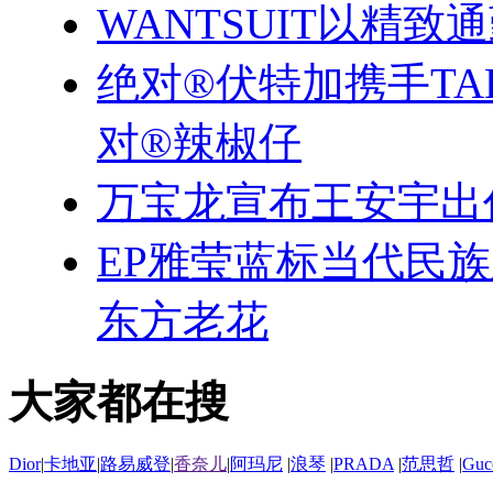
WANTSUIT以精致
绝对®伏特加携手TA
对®辣椒仔
万宝龙宣布王安宇出
EP雅莹蓝标当代民
东方老花
大家都在搜
Dior
|
卡地亚
|
路易威登
|
香奈儿
|
阿玛尼
|
浪琴
|
PRADA
|
范思哲
|
Guc