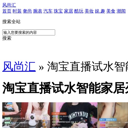
风尚汇
首页
时装
奢尚
腕表
汽车
珠宝
家居
酷玩
美妆
娱.趣
美食
潮闻
搜索全站
搜索
风尚汇
» 淘宝直播试水
淘宝直播试水智能家居