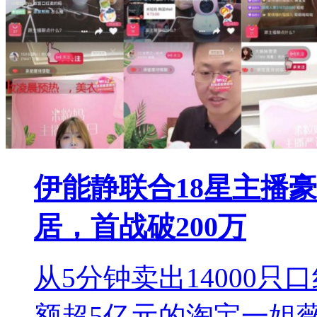
伊能静联合18星主播
居，首战破200万
从5分钟卖出14000只
额超5亿元的淘宝一姐