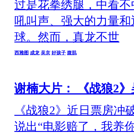
过是花拳绣腿，中看不中用
吼叫声、强大的力量和
球。然而，真龙不世
西雅图
成龙
吴京
好孩子
腹肌
谢楠大片： 《战狼2
《战狼2》近日票房冲
说出“电影赔了，我养