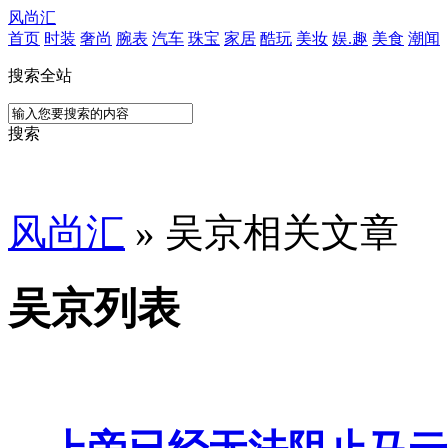
风尚汇
首页
时装
奢尚
腕表
汽车
珠宝
家居
酷玩
美妆
娱.趣
美食
潮闻
搜索全站
搜索
风尚汇
» 吴京相关文章
吴京列表