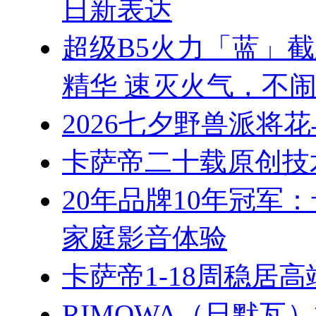
日新表达
超级B5火力「蓝」
精华 速灭火气，不
2026七夕野兽派将
卡萨帝二十载原创技
20年品牌10年冠军
家庭影音体验
卡萨帝1-18周稳居
RIMOWA（日默