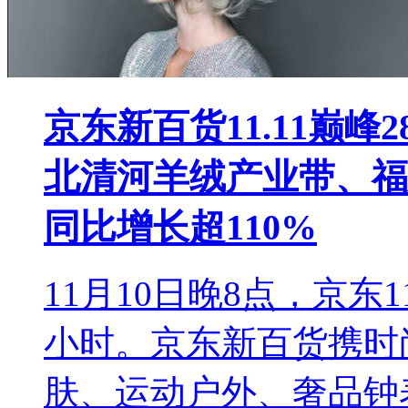
京东新百货11.11巅峰
北清河羊绒产业带、福
同比增长超110%
11月10日晚8点，京东
小时。京东新百货携时
肤、运动户外、奢品钟