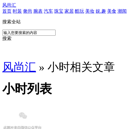
风尚汇
首页
时装
奢尚
腕表
汽车
珠宝
家居
酷玩
美妆
娱.趣
美食
潮闻
搜索全站
搜索
风尚汇
» 小时相关文章
小时列表