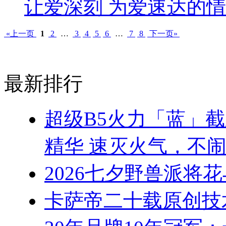
让爱深刻 为爱速达的
«上一页
1
2
…
3
4
5
6
…
7
8
下一页»
最新排行
超级B5火力「蓝」
精华 速灭火气，不
2026七夕野兽派将
卡萨帝二十载原创技