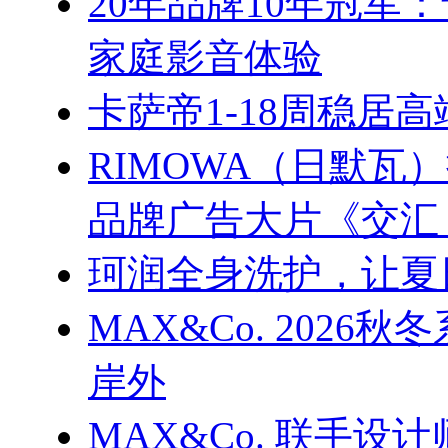
20年品牌10年冠军
家庭影音体验
卡萨帝1-18周稳居
RIMOWA（日默
品牌广告大片《交汇
珂润全身洗护，让夏
MAX&Co. 202
岸外
MAX&Co. 联手设计