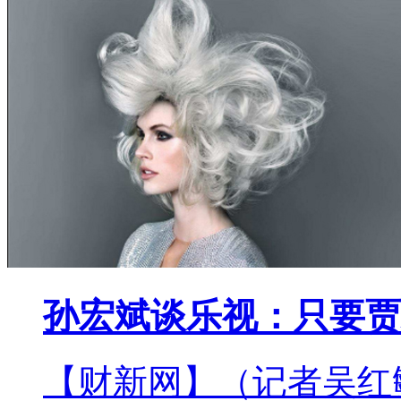
孙宏斌谈乐视：只要贾
【财新网】（记者吴红