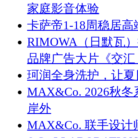
家庭影音体验
卡萨帝1-18周稳居
RIMOWA（日默
品牌广告大片《交汇
珂润全身洗护，让夏
MAX&Co. 202
岸外
MAX&Co. 联手设计