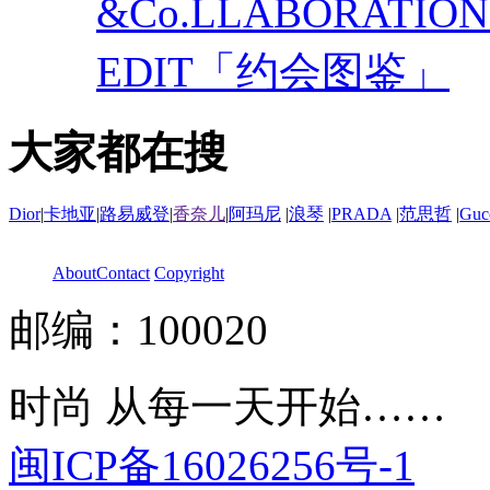
&Co.LLABORATI
EDIT「约会图鉴」
大家都在搜
Dior
|
卡地亚
|
路易威登
|
香奈儿
|
阿玛尼
|
浪琴
|
PRADA
|
范思哲
|
Guc
About
Contact
Copyright
邮编：100020
时尚 从每一天开始……
闽ICP备16026256号-1