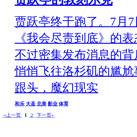
贾跃亭终于跑了。7月
《我会尽责到底》的表
不过密集发布消息的背
悄悄飞往洛杉矶的尴尬
跟头，魔幻现实
和乐
大圣
北美
影业
体育
«上一页
1
2
下一页»