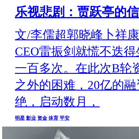
乐视悲剧：贾跃亭的信
文/李儒超郭晓峰卜祥康
CEO雷振剑就慌不迭
一百多次。在此次B轮
之外的困难，20亿的
绝，启动数月，
明星
影业
资金
体育
平安