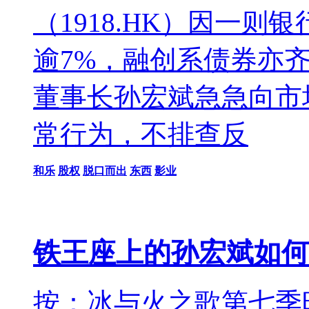
（1918.HK）因一
逾7%，融创系债券亦
董事长孙宏斌急急向市
常行为，不排查反
和乐
股权
脱口而出
东西
影业
铁王座上的孙宏斌如何
按：冰与火之歌第七季