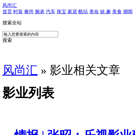
风尚汇
首页
时装
奢尚
腕表
汽车
珠宝
家居
酷玩
美妆
娱.趣
美食
潮闻
搜索全站
搜索
风尚汇
» 影业相关文章
影业列表