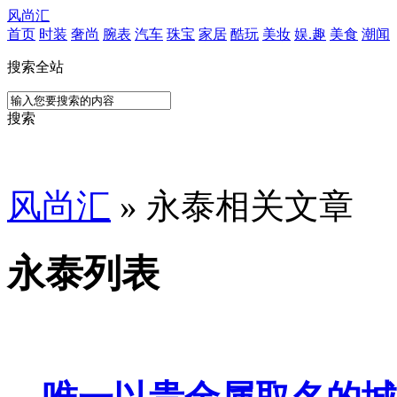
风尚汇
首页
时装
奢尚
腕表
汽车
珠宝
家居
酷玩
美妆
娱.趣
美食
潮闻
搜索全站
搜索
风尚汇
» 永泰相关文章
永泰列表