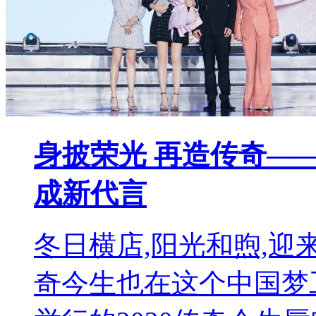
身披荣光 再造传奇—
成新代言
冬日横店,阳光和煦,迎来
奇今生也在这个中国梦