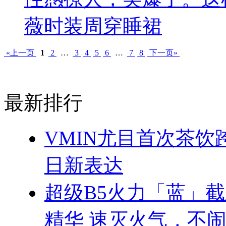
薇时装周穿睡裙
«上一页
1
2
…
3
4
5
6
…
7
8
下一页»
最新排行
VMIN尤目首次茶
日新表达
超级B5火力「蓝」
精华 速灭火气，不