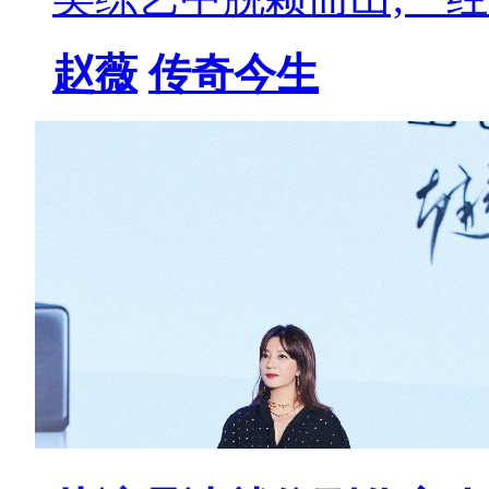
赵薇
传奇今生