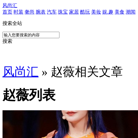
风尚汇
首页
时装
奢尚
腕表
汽车
珠宝
家居
酷玩
美妆
娱.趣
美食
潮闻
搜索全站
搜索
风尚汇
» 赵薇相关文章
赵薇列表