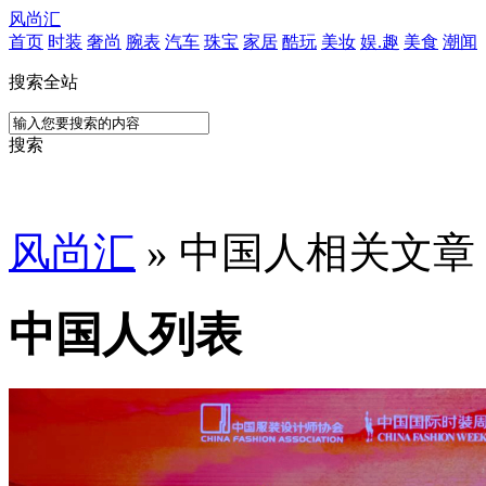
风尚汇
首页
时装
奢尚
腕表
汽车
珠宝
家居
酷玩
美妆
娱.趣
美食
潮闻
搜索全站
搜索
风尚汇
» 中国人相关文章
中国人列表