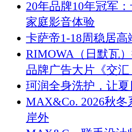
20年品牌10年冠军
家庭影音体验
卡萨帝1-18周稳居
RIMOWA（日默
品牌广告大片《交汇
珂润全身洗护，让夏
MAX&Co. 202
岸外