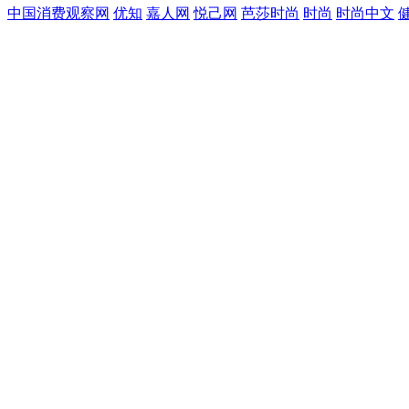
中国消费观察网
优知
嘉人网
悦己网
芭莎时尚
时尚
时尚中文