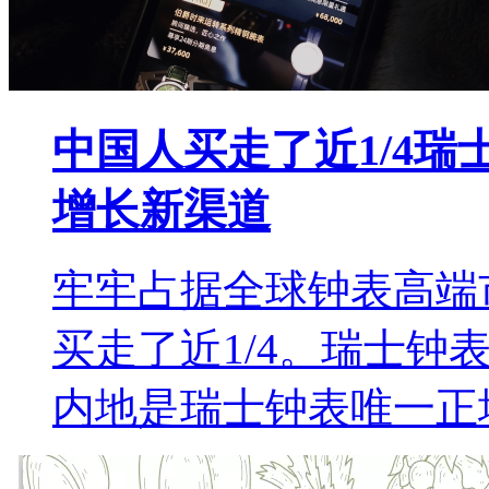
中国人买走了近1/4
增长新渠道
牢牢占据全球钟表高端
买走了近1/4。瑞士钟
内地是瑞士钟表唯一正