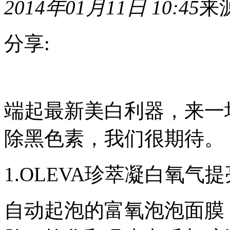
2014年01月11日 10:45
来
分享:
端
起
最
端起最新美白利器，来一
新
美
除黑色素，我们很期待。
白
利
器，
来
1.OLEVA珍萃凝白氧气提亮面
一
场
歼
自动起泡的富氧泡泡面膜
灭
黑