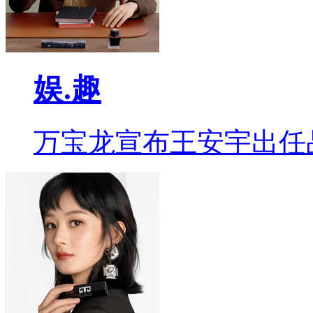
娱.趣
万宝龙宣布王安宇出任