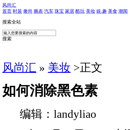
风尚汇
首页
时装
奢尚
腕表
汽车
珠宝
家居
酷玩
美妆
娱.趣
美食
潮闻
搜索全站
搜索
风尚汇
»
美妆
>
正文
如何消除黑色素
编辑：landyliao