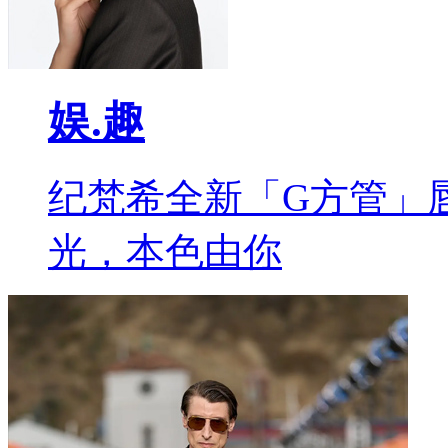
娱.趣
纪梵希全新「G方管」
光，本色由你