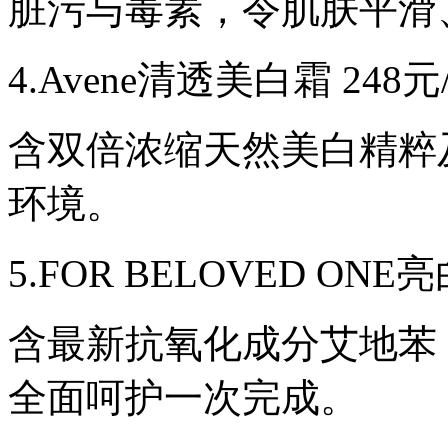
脏污与毒素，令肌肤平滑
动
起
泡
4.Avene清透美白霜 248元/
的
富
氧
泡
含双倍浓缩天然美白精粹
泡
面
环境。
膜，
细
致
5.FOR BELOVED ON
入
微
的
按
含最新抗氧化成分艾地苯
摩
清
全面呵护一次完成。
洁
皙
白