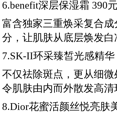
肌
6.benefit深层保湿霜 390元
肤，
富含独家三重焕采复合成
分，让肌肤从底层焕发白
7.SK-II环采臻皙光感精华 1
不仅祛除斑点，更从细微
令肌肤由内而外散发高清
8.Dior花蜜活颜丝悦亮肤美