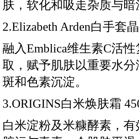
色
肤，软化和吸走杂质与暗
素
的
美
2.Elizabeth Arden白手
白
大
战
融入Emblica维生素C
吧！
1.OLEVA
珍
取，赋予肌肤以重要水分
萃
凝
白
斑和色素沉淀。
氧
气
提
3.ORIGINS白米焕肤霜 450
亮
面
膜
白米淀粉及米糠酵素，有
200
元/100ml
自