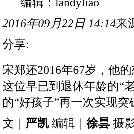
编辑：landyliao
2016年09月22日 14:14
来
分享:
宋
宋郑还2016年67岁，
郑
还
2016
这位早已到退休年龄的“
年
67
岁，
的“好孩子”再一次实现突
他
的
想
文
｜
严凯
编辑
｜
徐昙
摄
法
很
多，