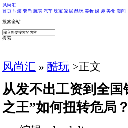
风尚汇
首页
时装
奢尚
腕表
汽车
珠宝
家居
酷玩
美妆
娱.趣
美食
潮闻
搜索全站
搜索
风尚汇
»
酷玩
>
正文
从发不出工资到全国销
之王”如何扭转危局