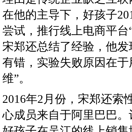
辑
｜
在他的主导下，好孩子20
徐
昙
摄
尝试，推行线上电商平台
影
｜
宋郑还总结了经验，他发
贾
睿
在
有错，实验失败原因在于
宋
郑
维”。
还
位
于
江
2016年2月份，宋郑还
苏
昆
心成员来自于阿里巴巴。
山
的
办
好孩子在吴江的线上销售
公