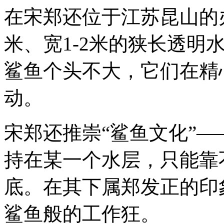
甚
在宋郑还位于江苏昆山的
至
多
米、宽1-2米的狭长透明
得
有
点
鲨鱼个头不大，它们在精
杂。
这
动。
位
早
已
到
宋郑还推崇“鲨鱼文化”
退
休
持在某一个水层，只能靠
年
龄
的“老
底。在其下属郑发正的印
孩
子”，
鲨鱼般的工作狂。
能
否