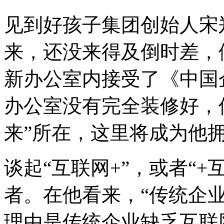
带
领
见到好孩子集团创始人宋
已
凸
来，还没来得及倒时差，
显
老
化
新办公室内接受了《中国
的“好
孩
办公室没有完全装修好，
子”再
一
次
来”所在，这里将成为他
实
现
突
谈起“互联网+”，或者“
破？
文
｜
者。
在他看来，“传统企
严
凯
理由是传统企业缺乏互联
编