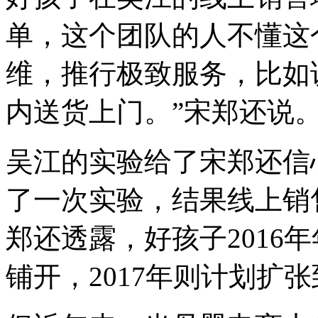
室
单，这个团队的人不懂这
外，
有
一
维，推行极致服务，比如
个
长
内送货上门。”宋郑还说
超
过
20
吴江的实验给了宋郑还信
了一次实验，结果线上销
郑还透露，好孩子2016
铺开，2017年则计划扩张