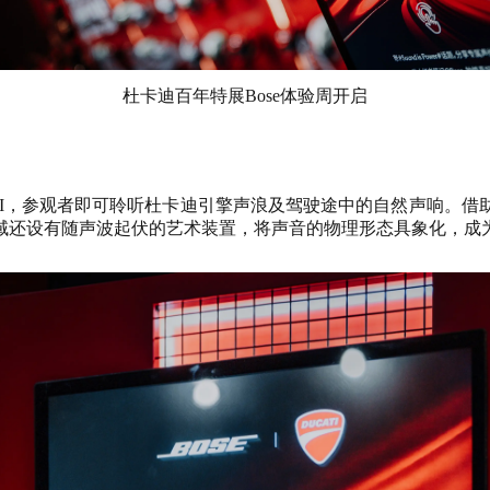
杜卡迪百年特展Bose体验周开启
耳机Ultra II，参观者即可聆听杜卡迪引擎声浪及驾驶途中的自然声
域还设有随声波起伏的艺术装置，将声音的物理形态具象化，成