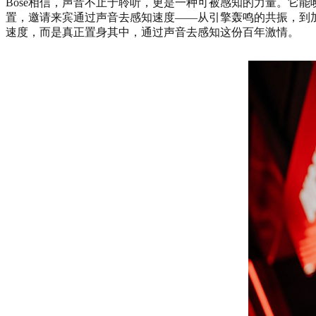
月
Bose相信，声音不止于聆听，更是一种可被感知的力量。它
1
置，邀请来宾通过声音去感知速度——从引擎轰鸣的共振，到
日
速度，而是真正置身其中，通过声音去感知这份百年激情。
至
6
月
8
日
期
间，
以
官
方
音
频
合
作
伙
伴
身
份，
登