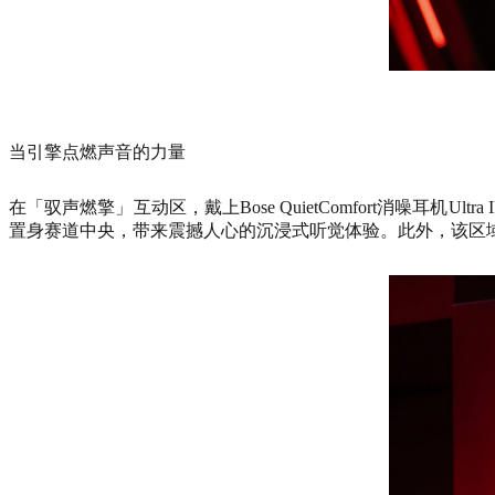
陆
杜
卡
迪
百
年
特
当引擎点燃声音的力量
展
「赤
在「驭声燃擎」互动区，戴上Bose QuietComfort消噪
骥
置身赛道中央，带来震撼人心的沉浸式听觉体验。此外，该区
百
年
IGNITION」
外
滩
三
号
限
时
空
间，
正