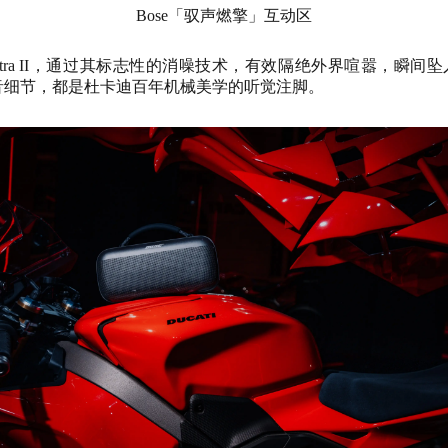
Bose「驭声燃擎」互动区
消噪耳机Ultra II，通过其标志性的消噪技术，有效隔绝外界喧嚣
声音细节，都是杜卡迪百年机械美学的听觉注脚。