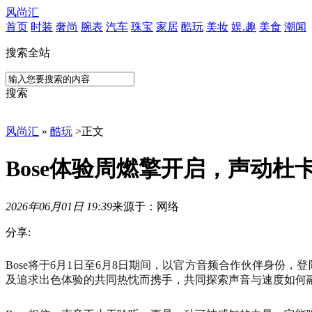
风尚汇
首页
时装
奢尚
腕表
汽车
珠宝
家居
酷玩
美妆
娱.趣
美食
潮闻
搜索全站
搜索
风尚汇
»
酷玩
>
正文
Bose体验周燃擎开启，声动
2026年06月01日 19:39
来源于：网络
分享:
Bose
Bose将于6月1日至6月8日期间，以官方音频合作伙伴身份，登
将
及追求出色体验的共同热忱而携手，共同探索声音与速度如何
于
6