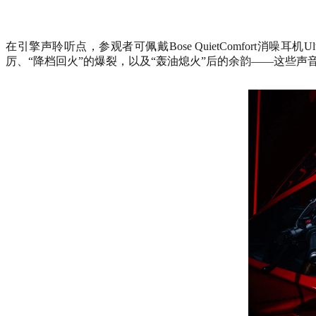
在引擎声聆听点，参观者可佩戴Bose QuietComfort
厉、“降档回火”的爆裂，以及“轰油熄火”后的余韵——这些