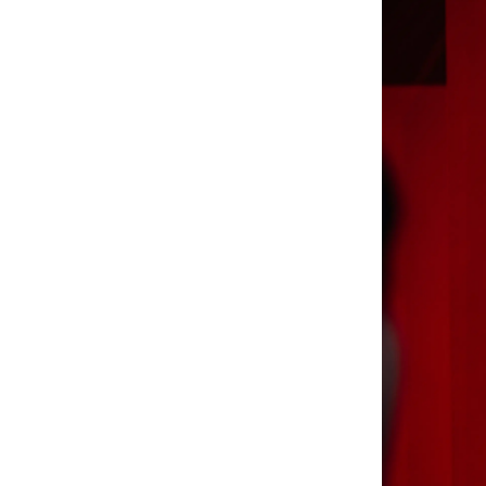
式
开
启
Bose