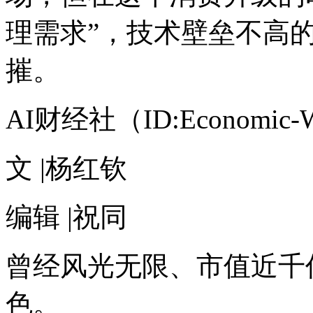
颜
理需求”，技术壁垒不高
市
场，
给
摧。
了
OV
等
AI财经社（ID:Economic-
国
产
手
机
文 |杨红钦
得
以
逆
编辑 |祝同
袭
的
机
曾经风光无限、市值近千
会，
尽
管
色。
资