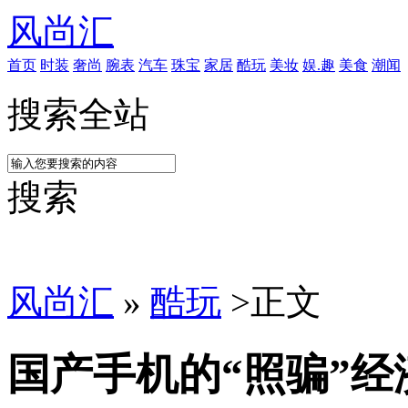
风尚汇
首页
时装
奢尚
腕表
汽车
珠宝
家居
酷玩
美妆
娱.趣
美食
潮闻
搜索全站
搜索
风尚汇
»
酷玩
>
正文
国产手机的“照骗”经