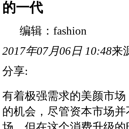
的一代
编辑：fashion
2017年07月06日 10:48
来
分享:
有
有着极强需求的美颜市场
着
极
强
的机会，尽管资本市场并
需
求
的
场，但在这个消费升级的
美