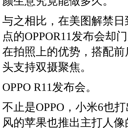
颜生意究竟能做多久。
个
消
费
与之相比，在美图解禁日
升
级
的
点的OPPOR11发布会却
时
代，
在拍照上的优势，搭配前后
当
美
颜
头支持双摄聚焦。
变
成
一
OPPO R11发布会。
代
人
的“生
理
不止是OPPO，小米6也
需
求”，
风的苹果也推出主打人像
技
术