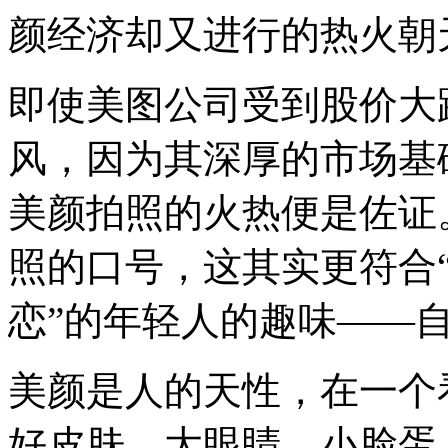
壁
颜经济却又进行的热火朝
垒
不
高
即使美图公司受到股价大
的
美
颜
风，因为其深厚的市场基
经
济
美颜拍照的火热便是佐证
似
乎
就
照的口号，这其实更符合
变
得
恋”的年轻人的趣味——
坚
不
可
摧。
美颜是人的天性，在一个
AI
好皮肤、大眼睛、小脸蛋