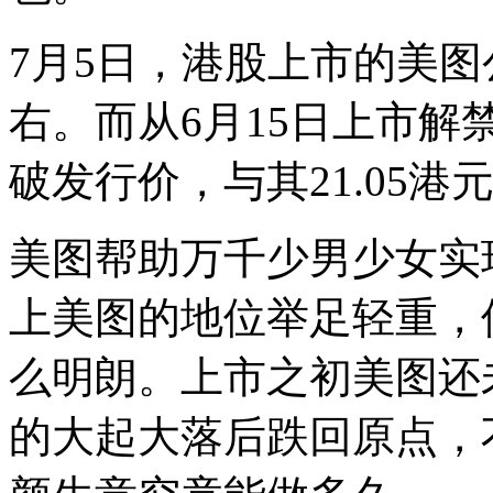
本
市
7月5日，港股上市的美
场
并
不
右。而从6月15日上市
看
好
破发行价，与其21.05
以
美
图
为
美图帮助万千少男少女实
代
表
上美图的地位举足轻重，
的
美
颜
么明朗。上市之初美图还
市
场，
的大起大落后跌回原点，
但
在
这