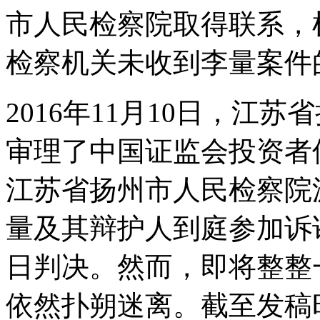
视，
市人民检察院取得联系，
无
论
检察机关未收到李量案件
是
当
年
乐
2016年11月10日，江
视
网
审理了中国证监会投资者
的
迅
速
江苏省扬州市人民检察院
上
市，
量及其辩护人到庭参加诉
抑
或
后
日判决。然而，即将整整
来
乐
依然扑朔迷离。截至发稿
视
生