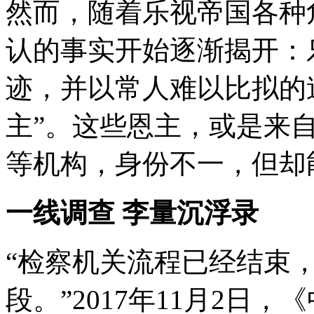
都
然而，随着乐视帝国各种
不
能
认的事实开始逐渐揭开：
否
认，
贾
迹，并以常人难以比拟的
跃
亭
主”。这些恩主，或是来
是
中
国“最
等机构，身份不一，但却
会
融
资”的
一线调查 李量沉浮录
人
之
一。
“检察机关流程已经结束
他
创
始
段。”2017年11月2日
的
乐