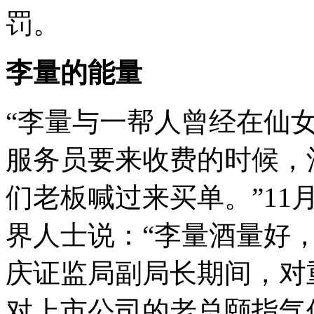
帝
罚。
国
各
种
危
李量的能量
情
的
不
“李量与一帮人曾经在仙
断
爆
发
服务员要来收费的时候，
们老板喊过来买单。”11
界人士说：“李量酒量好
庆证监局副局长期间，对
对上市公司的老总颐指气