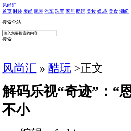
风尚汇
首页
时装
奢尚
腕表
汽车
珠宝
家居
酷玩
美妆
娱.趣
美食
潮闻
搜索全站
搜索
风尚汇
»
酷玩
>
正文
解码乐视“奇迹”：“
不小