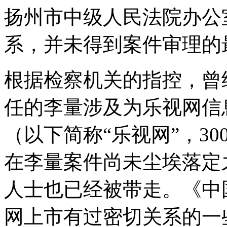
态
扬州市中级人民法院办公
的
庞
大
系，并未得到案件审理的
融
资，
都
根据检察机关的指控，曾
几
乎
任的李量涉及为乐视网信
堪
称
一
（以下简称“乐视网”，30
个
奇
迹。
在李量案件尚未尘埃落定
然
而，
人士也已经被带走。《中
随
着
乐
网上市有过密切关系的一
视