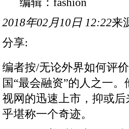
编辑：fashion
2018年02月10日 12:22
来
分享:
编
编者按/无论外界如何评
者
按/
无
国“最会融资”的人之一
论
外
界
视网的迅速上市，抑或后
如
何
乎堪称一个奇迹。
评
价，
谁