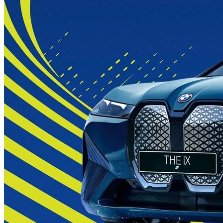
推
出
ROSSIGNOL
X
BMWBLACKOPS