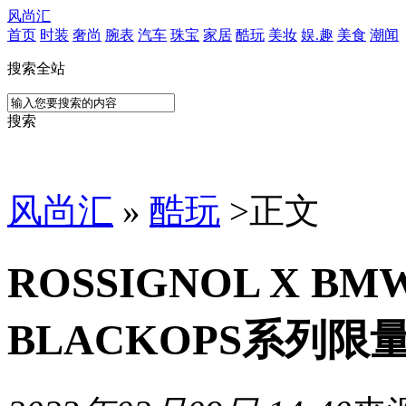
风尚汇
首页
时装
奢尚
腕表
汽车
珠宝
家居
酷玩
美妆
娱.趣
美食
潮闻
搜索全站
搜索
风尚汇
»
酷玩
>
正文
ROSSIGNOL X 
BLACKOPS系列