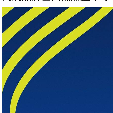
力
沸
腾，
浪
潮
席
卷
而
来!
两
大
品
牌
再
次
梦
幻
跨
界，
联
名