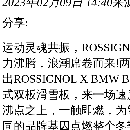
2023年02月09日 14:40
来
分享:
运
运动灵魂共振，ROSSIG
动
灵
魂
力沸腾，浪潮席卷而来!
共
振，
ROSSIGNOL
出ROSSIGNOL X BM
X
BMW
联
式双板滑雪板，来一场速
手
燃
沸点之上，一触即燃，为
驭
冰
雪，
同的品牌基因点燃整个冬
热