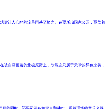
观赏让人心醉的流星雨甚至极光。在贾斯珀国家公园，覆盖着
在被白雪覆盖的北极原野上，欣赏这只属于天堂的异色之美，
翅膀的同时，还要记清各种定点和动作，跟着现场的音乐来踩