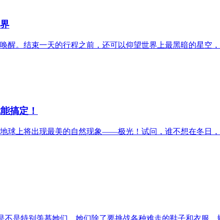
世界
唤醒。结束一天的行程之前，还可以仰望世界上最黑暗的星空，
就能搞定！
地球上将出现最美的自然现象——极光！试问，谁不想在冬日，
是不是特别羡慕她们。她们除了要挑战各种难走的鞋子和衣服、