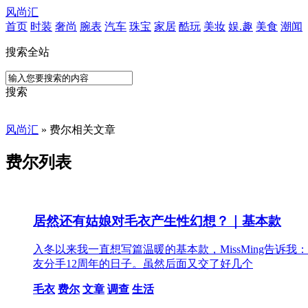
风尚汇
首页
时装
奢尚
腕表
汽车
珠宝
家居
酷玩
美妆
娱.趣
美食
潮闻
搜索全站
搜索
风尚汇
» 费尔相关文章
费尔列表
居然还有姑娘对毛衣产生性幻想？｜基本款
入冬以来我一直想写篇温暖的基本款，MissMing告诉
友分手12周年的日子。虽然后面又交了好几个
毛衣
费尔
文章
调查
生活