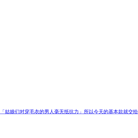
我：「姑娘们对穿毛衣的男人毫无抵抗力」所以今天的基本款就交给M