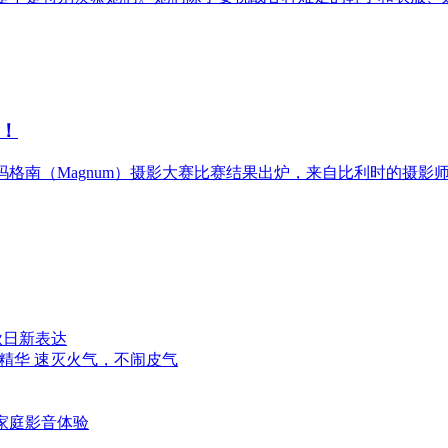
！
玛格南（Magnum）摄影大赛比赛结果出炉，来自比利时的摄影
秋日新表达
精华 速灭火气，不闹皮气
代家庭影音体验