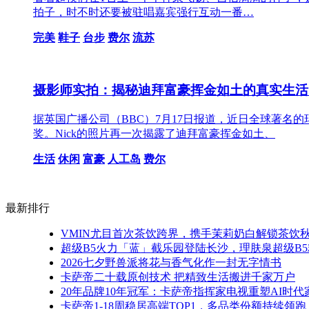
拍子，时不时还要被驻唱嘉宾强行互动一番…
完美
鞋子
台步
费尔
流苏
摄影师实拍：揭秘迪拜富豪挥金如土的真实生活
据英国广播公司（BBC）7月17日报道，近日全球著名的
奖。Nick的照片再一次揭露了迪拜富豪挥金如土、
生活
休闲
富豪
人工岛
费尔
最新排行
VMIN尤目首次茶饮跨界，携手茉莉奶白解锁茶饮
超级B5火力「蓝」截乐园登陆长沙，理肤泉超级B5
2026七夕野兽派将花与香气化作一封无字情书
卡萨帝二十载原创技术 把精致生活搬进千家万户
20年品牌10年冠军：卡萨帝指挥家电视重塑AI时
卡萨帝1-18周稳居高端TOP1，多品类份额持续领跑