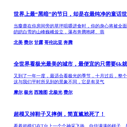
世界上最“黑暗”的节日，却是在最纯净的童话
当麋鹿在你房间旁的草坪咀嚼进食时，你的身心将被全面
皑皑白雪的山峰巍峨耸立，瀑布奔腾咆哮、翡
北美
费尔
甘露
哥伦比亚
奔腾
全世界看极光最美的城市，最便宜的只需要6k
又到了一年一度，最适合看极光的季节，十月过后，整个
这与我们平时所见到的景象不同，它是有灵气
摩尔
极光
西雅图
北极光
费尔
超模又掉鞋子又摔倒，简直尴尬死了！
看着超模们在T台上一个个神采飞扬、自信满满的样子，