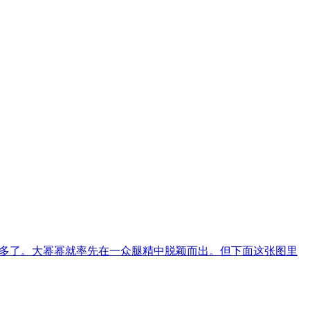
非常之多了。大幂幂就率先在一众腿精中脱颖而出。但下面这张图里