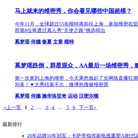
马上就来的维密秀，你会看见哪些中国超模？
今年11月，全球超过55名模特将前往上海，参加维密在
而第8位将透过真人秀“天使之路”挑选得出
奚梦瑶
何穗
春夏
文章
模特
奚梦瑶跌倒，群星观众，AA最后一场维密秀，
第一次来到上海的维密，今天果然掀起了全网络直播狂潮。
别多！▼大秀结束不久，微博热搜被维密席
奚梦瑶
何穗
施华洛世奇
运动
汉密尔顿
«上一页
1
2
…
3
4
…
5
6
下一页»
最新排行
20年品牌10年冠军：卡萨帝指挥家电视重塑AI时