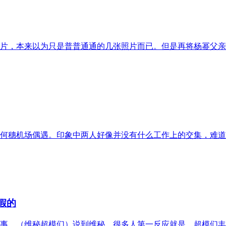
片，本来以为只是普普通通的几张照片而已。但是再将杨幂父亲
何穗机场偶遇。印象中两人好像并没有什么工作上的交集，难道
假的
事。（维秘超模们）说到维秘，很多人第一反应就是，超模们丰