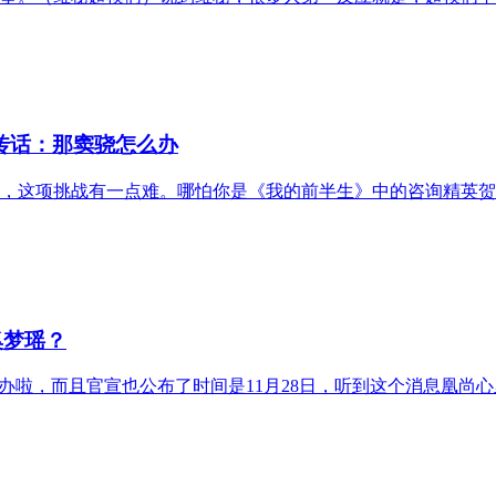
传话：那窦骁怎么办
这项挑战有一点难。哪怕你是《我的前半生》中的咨询精英贺涵，年
奚梦瑶？
举办啦，而且官宣也公布了时间是11月28日，听到这个消息凰尚