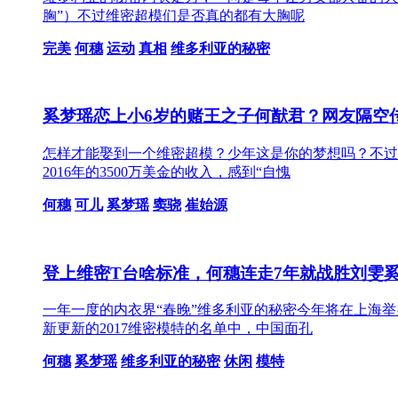
胸”）不过维密超模们是否真的都有大胸呢
完美
何穗
运动
真相
维多利亚的秘密
奚梦瑶恋上小6岁的赌王之子何猷君？网友隔空
怎样才能娶到一个维密超模？少年这是你的梦想吗？不过，
2016年的3500万美金的收入，感到“自愧
何穗
可儿
奚梦瑶
窦骁
崔始源
登上维密T台啥标准，何穗连走7年就战胜刘雯
一年一度的内衣界“春晚”维多利亚的秘密今年将在上海
新更新的2017维密模特的名单中，中国面孔
何穗
奚梦瑶
维多利亚的秘密
休闲
模特