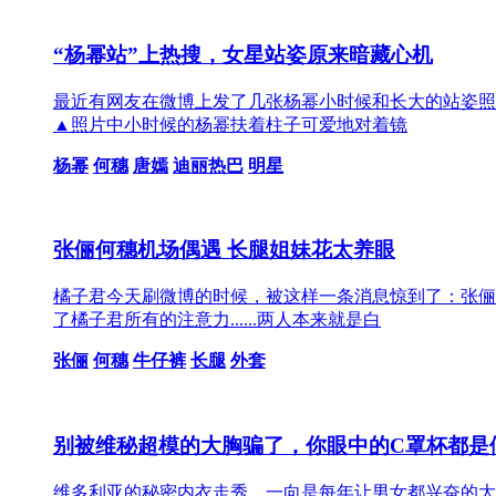
“杨幂站”上热搜，女星站姿原来暗藏心机
最近有网友在微博上发了几张杨幂小时候和长大的站姿照
▲照片中小时候的杨幂扶着柱子可爱地对着镜
杨幂
何穗
唐嫣
迪丽热巴
明星
张俪何穗机场偶遇 长腿姐妹花太养眼
橘子君今天刷微博的时候，被这样一条消息惊到了：张俪
了橘子君所有的注意力......两人本来就是白
张俪
何穗
牛仔裤
长腿
外套
别被维秘超模的大胸骗了，你眼中的C罩杯都是
维多利亚的秘密内衣走秀，一向是每年让男女都兴奋的大