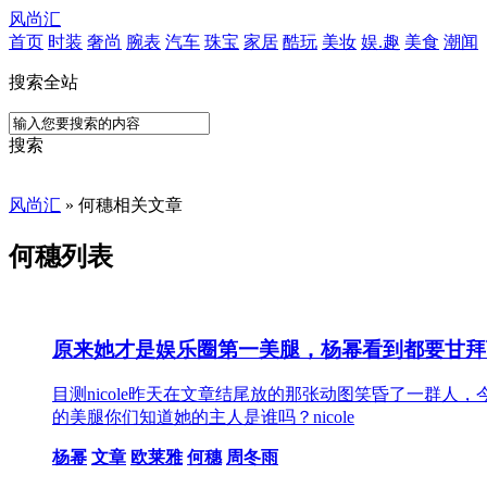
风尚汇
首页
时装
奢尚
腕表
汽车
珠宝
家居
酷玩
美妆
娱.趣
美食
潮闻
搜索全站
搜索
风尚汇
» 何穗相关文章
何穗列表
原来她才是娱乐圈第一美腿，杨幂看到都要甘拜
目测nicole昨天在文章结尾放的那张动图笑昏了一群人
的美腿你们知道她的主人是谁吗？nicole
杨幂
文章
欧莱雅
何穗
周冬雨