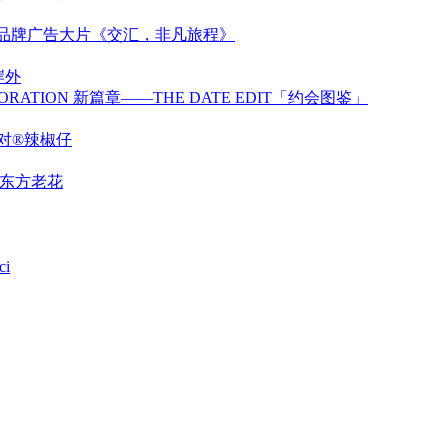
新品牌广告大片《交汇，非凡旅程》
岸外
BORATION 新篇章——THE DATE EDIT「约会图鉴」
对®辣椒仔
释东方老花
ci