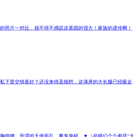
的照片一对比，就不得不感叹这基因的强大！家族的遗传啊！
私下里交情甚好？还没来得及细想，这满屏的大长腿已经吸走
胸细腰，所谓的天使面孔，魔鬼身材。▼（超模们个个都是“大