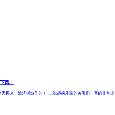
下风！
，今天再来一波矫揉造作的！......说起娱乐圈的美腿们，真的