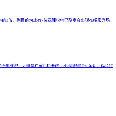
年的2倍。到目前为止有7位亚洲模特已敲定会出现在维密秀场，
不过今年维密，大概是在家门口开的，小编觉得特别亲切，戏也特