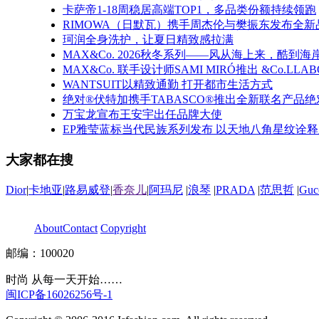
卡萨帝1-18周稳居高端TOP1，多品类份额持续领跑
RIMOWA（日默瓦）携手周杰伦与樊振东发布全
珂润全身洗护，让夏日精致感拉满
MAX&Co. 2026秋冬系列——风从海上来，酷到海
MAX&Co. 联手设计师SAMI MIRÓ推出 &Co.LLA
WANTSUIT以精致通勤 打开都市生活方式
绝对®伏特加携手TABASCO®推出全新联名产品绝
万宝龙宣布王安宇出任品牌大使
EP雅莹蓝标当代民族系列发布 以天地八角星纹诠
大家都在搜
Dior
|
卡地亚
|
路易威登
|
香奈儿
|
阿玛尼
|
浪琴
|
PRADA
|
范思哲
|
Guc
About
Contact
Copyright
邮编：100020
时尚 从每一天开始……
闽ICP备16026256号-1