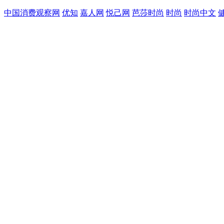
中国消费观察网
优知
嘉人网
悦己网
芭莎时尚
时尚
时尚中文