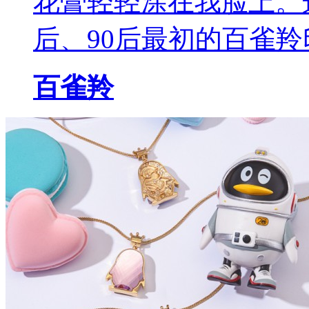
花膏轻轻涂在我脸上。
后、90后最初的百雀
百雀羚