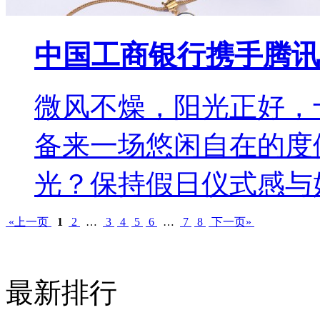
中国工商银行携手腾讯
微风不燥，阳光正好，
备来一场悠闲自在的度
光？保持假日仪式感与
«上一页
1
2
…
3
4
5
6
…
7
8
下一页»
最新排行