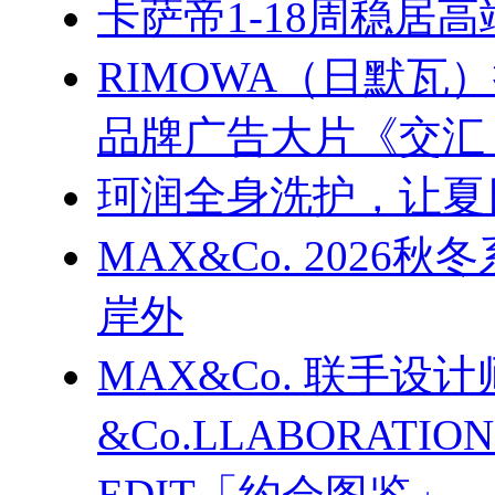
卡萨帝1-18周稳居
RIMOWA（日默
品牌广告大片《交汇
珂润全身洗护，让夏
MAX&Co. 202
岸外
MAX&Co. 联手设计
&Co.LLABORATI
EDIT「约会图鉴」