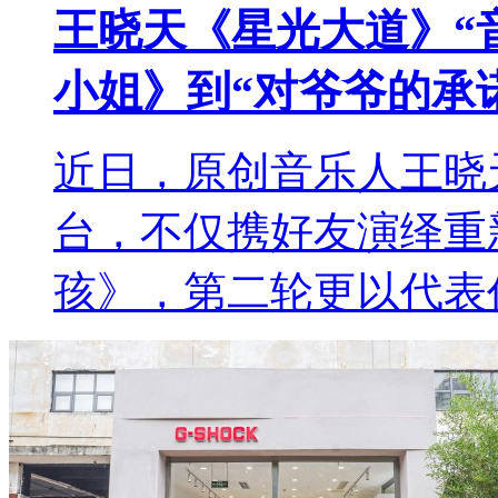
王晓天《星光大道》“
小姐》到“对爷爷的承
近日，原创音乐人王晓
台，不仅携好友演绎重
孩》，第二轮更以代表