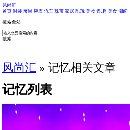
风尚汇
首页
时装
奢尚
腕表
汽车
珠宝
家居
酷玩
美妆
娱.趣
美食
潮闻
搜索全站
搜索
风尚汇
» 记忆相关文章
记忆列表