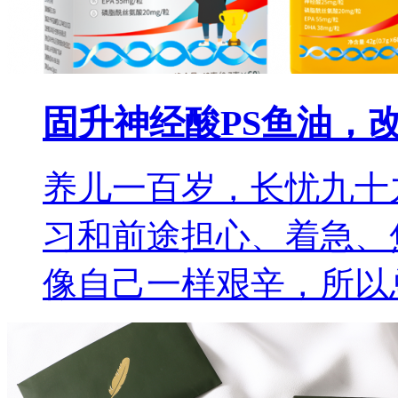
固升神经酸PS鱼油，
养儿一百岁，长忧九十
习和前途担心、着急、
像自己一样艰辛，所以