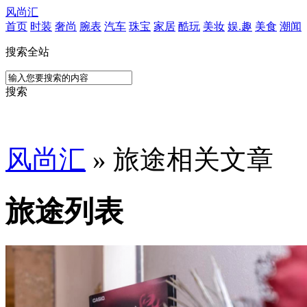
风尚汇
首页
时装
奢尚
腕表
汽车
珠宝
家居
酷玩
美妆
娱.趣
美食
潮闻
搜索全站
搜索
风尚汇
» 旅途相关文章
旅途列表