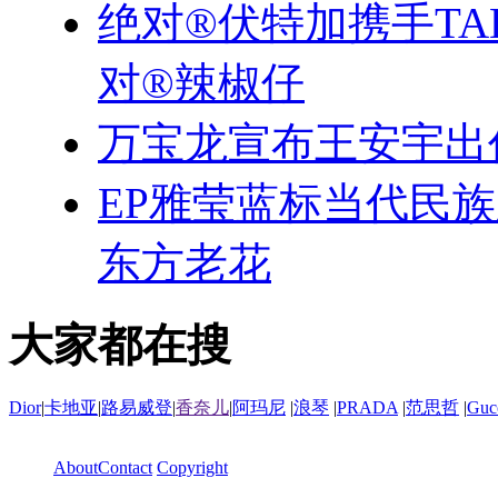
绝对®伏特加携手TA
对®辣椒仔
万宝龙宣布王安宇出
EP雅莹蓝标当代民
东方老花
大家都在搜
Dior
|
卡地亚
|
路易威登
|
香奈儿
|
阿玛尼
|
浪琴
|
PRADA
|
范思哲
|
Guc
About
Contact
Copyright