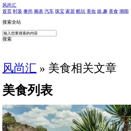
风尚汇
首页
时装
奢尚
腕表
汽车
珠宝
家居
酷玩
美妆
娱.趣
美食
潮闻
搜索全站
搜索
风尚汇
» 美食相关文章
美食列表