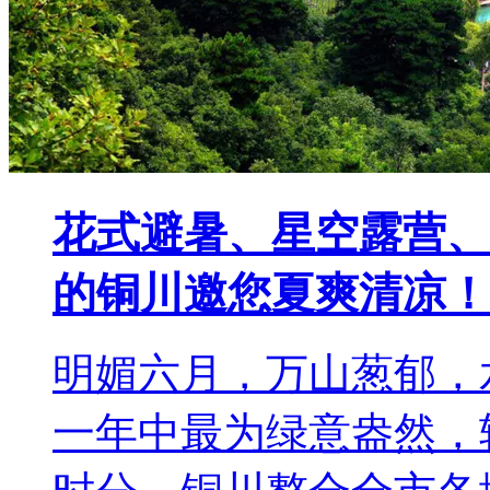
花式避暑、星空露营、
的铜川邀您夏爽清凉！
明媚六月，万山葱郁，
一年中最为绿意盎然，