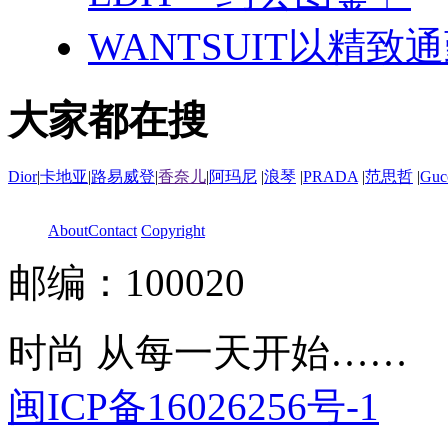
WANTSUIT以精致
大家都在搜
Dior
|
卡地亚
|
路易威登
|
香奈儿
|
阿玛尼
|
浪琴
|
PRADA
|
范思哲
|
Guc
About
Contact
Copyright
邮编：100020
时尚 从每一天开始……
闽ICP备16026256号-1