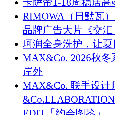
卡萨帝1-18周稳居
RIMOWA（日默
品牌广告大片《交汇
珂润全身洗护，让夏
MAX&Co. 202
岸外
MAX&Co. 联手设计
&Co.LLABORATI
EDIT「约会图鉴」