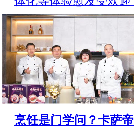
体化等体验愈发受欢迎
烹饪是门学问？卡萨帝