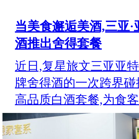
当美食邂逅美酒,三亚
酒推出舍得套餐
近日,复星旅文三亚亚
牌舍得酒的一次跨界碰
高品质白酒套餐,为食