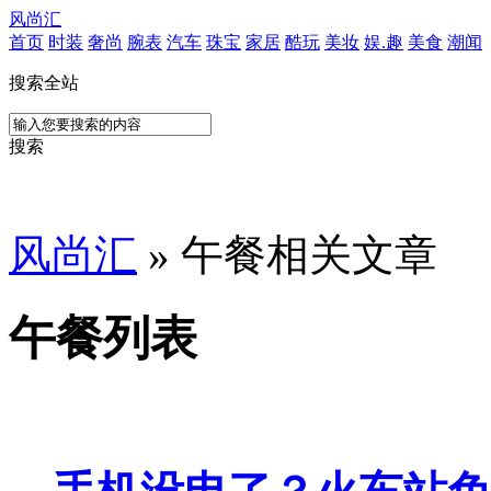
风尚汇
首页
时装
奢尚
腕表
汽车
珠宝
家居
酷玩
美妆
娱.趣
美食
潮闻
搜索全站
搜索
风尚汇
» 午餐相关文章
午餐列表