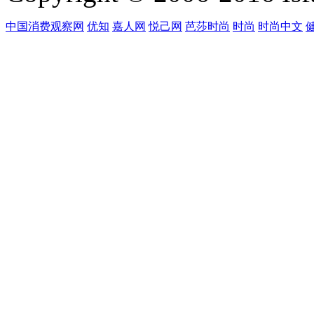
中国消费观察网
优知
嘉人网
悦己网
芭莎时尚
时尚
时尚中文