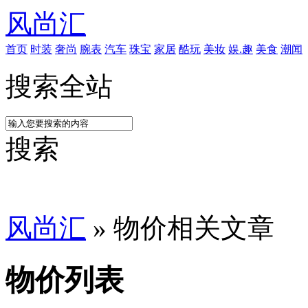
风尚汇
首页
时装
奢尚
腕表
汽车
珠宝
家居
酷玩
美妆
娱.趣
美食
潮闻
搜索全站
搜索
风尚汇
» 物价相关文章
物价列表