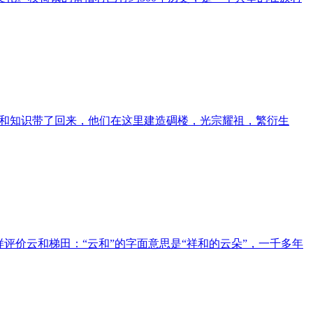
富和知识带了回来，他们在这里建造碉楼，光宗耀祖，繁衍生
样评价云和梯田：“云和”的字面意思是“祥和的云朵”，一千多年