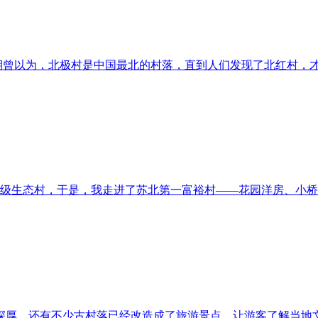
6期曾以为，北极村是中国最北的村落，直到人们发现了北红村，才
级生态村，于是，我走进了苏北第一富裕村——花园洋房、小桥
蕴深厚，还有不少古村落已经改造成了旅游景点，让游客了解当地