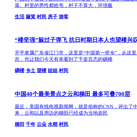
落。村里的男性都姓韦，村子不算大，环境极
生活
簸箕
村民
房子
游客
“楼坚强”躲过子弹飞 抗日时期日本人也望楼兴
开平隶属广东省江门市，这里是“中国第一侨乡”，从这
息，也让我们今天有幸看到了千姿百态的碉楼
碉楼
乡土
望楼
姐姐
村民
中国40个最美景点之云和梯田 最多可叠700层
最近，美国有线电视新闻网，就是俗称的CNN，评出了中
来，云和以及周边的梯田已经成为当地农民
梯田
千年
云朵
水稻
村民