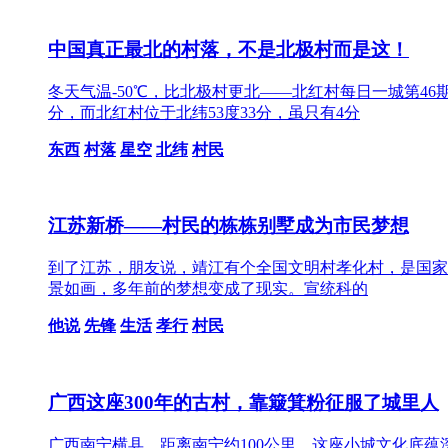
中国真正最北的村落，不是北极村而是这！
冬天气温-50℃，比北极村更北——北红村每日一城第4
分，而北红村位于北纬53度33分，虽只有4分
东西
村落
星空
北纬
村民
江苏新桥——村民的栋栋别墅成为市民梦想
到了江苏，朋友说，靖江有个全国文明村孝化村，是国家
景如画，多年前的梦想变成了现实。宣统科的
他说
先锋
生活
孝行
村民
广西这座300年的古村，靠簸箕粉征服了城里人
广西南宁横县，距离南宁约100公里，这座小城文化底