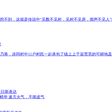
想不到，这就是传说中“见数不见村，见村不见房，闻声不见人”
走
乃善，连同村中11户村民一起承包了镇上上千亩荒芜的可耕地及原有
秋日新表达
精华 速灭火气，不闹皮气