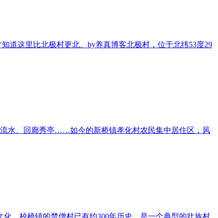
知道这里比北极村更北。by养真博客北极村，位于北纬53度29
流水、回廊秀亭……如今的新桥镇孝化村农民集中居住区，风
文化。校椅镇的榃僧村已有约300年历史，是一个典型的壮族村