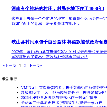
河南有个神秘的村庄，村民在地下住了4000年!
这些看上去像一个个窗户的地方，知道是什么吗？你一定
就如字面上的意思，房子都是建在地下，
岐山县村民承包千亩公益林 补偿款被镇政府领
2002年，家住岐山县京当镇贺家村的村民朱西善和弟弟朱
国家就出台了森林生态效益补偿基金管理办法
«上一页
1
2
下一页»
最新排行
VMIN尤目首次茶饮跨界，携手茉莉奶白解锁茶饮
超级B5火力「蓝」截乐园登陆长沙，理肤泉超级B5
2026七夕野兽派将花与香气化作一封无字情书
卡萨帝二十载原创技术 把精致生活搬进千家万户