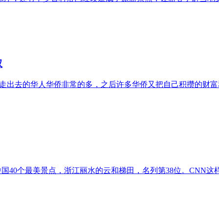
叹
里走出去的华人华侨非常的多，之后许多华侨又把自己积攒的财
国40个最美景点，浙江丽水的云和梯田，名列第38位。CNN这