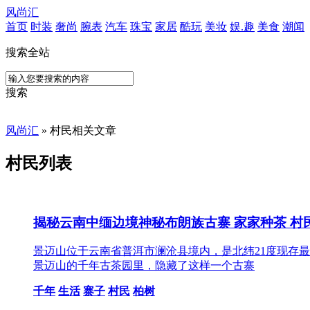
风尚汇
首页
时装
奢尚
腕表
汽车
珠宝
家居
酷玩
美妆
娱.趣
美食
潮闻
搜索全站
搜索
风尚汇
» 村民相关文章
村民列表
揭秘云南中缅边境神秘布朗族古寨 家家种茶 村
景迈山位于云南省普洱市澜沧县境内，是北纬21度现存
景迈山的千年古茶园里，隐藏了这样一个古寨
千年
生活
寨子
村民
柏树