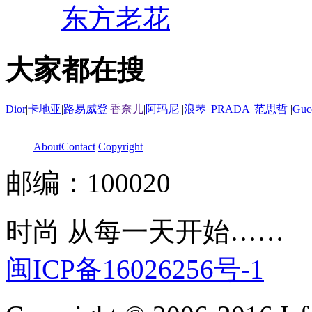
东方老花
大家都在搜
Dior
|
卡地亚
|
路易威登
|
香奈儿
|
阿玛尼
|
浪琴
|
PRADA
|
范思哲
|
Guc
About
Contact
Copyright
邮编：100020
时尚 从每一天开始……
闽ICP备16026256号-1