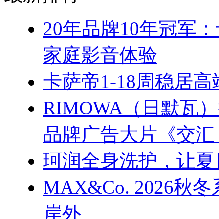
20年品牌10年冠军
家庭影音体验
卡萨帝1-18周稳居
RIMOWA（日默
品牌广告大片《交汇
珂润全身洗护，让夏
MAX&Co. 202
岸外