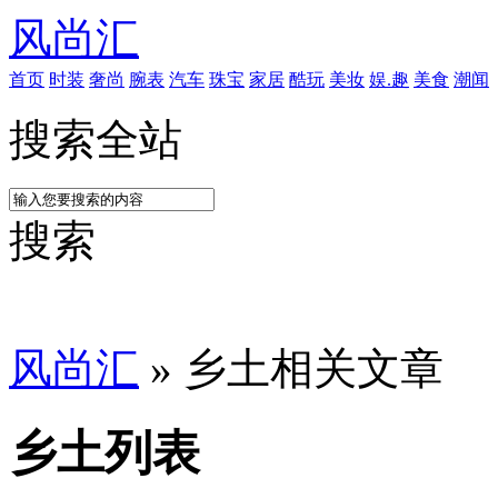
风尚汇
首页
时装
奢尚
腕表
汽车
珠宝
家居
酷玩
美妆
娱.趣
美食
潮闻
搜索全站
搜索
风尚汇
» 乡土相关文章
乡土列表