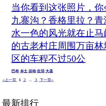
当你看到这张照片，你
九寨沟？香格里拉？青
水一色的风光就在止马
的古老村庄周围万亩林
区的车程不过50公
巴布
乡土
运动
生活
大圣
«上一页
1
2
…
3
下一页»
最新排行