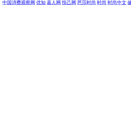
中国消费观察网
优知
嘉人网
悦己网
芭莎时尚
时尚
时尚中文