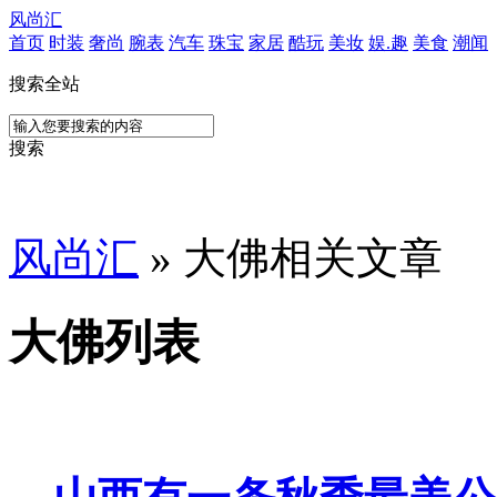
风尚汇
首页
时装
奢尚
腕表
汽车
珠宝
家居
酷玩
美妆
娱.趣
美食
潮闻
搜索全站
搜索
风尚汇
» 大佛相关文章
大佛列表