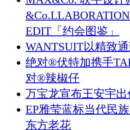
&Co.LLABORATI
EDIT「约会图鉴」
WANTSUIT以精致
绝对®伏特加携手TA
对®辣椒仔
万宝龙宣布王安宇出
EP雅莹蓝标当代民
东方老花