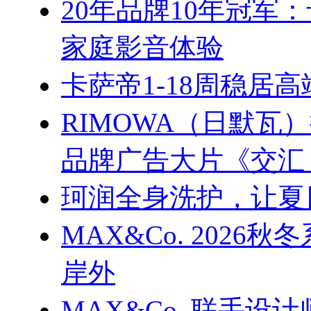
20年品牌10年冠军
家庭影音体验
卡萨帝1-18周稳居
RIMOWA（日默
品牌广告大片《交汇
珂润全身洗护，让夏
MAX&Co. 202
岸外
MAX&Co. 联手设计