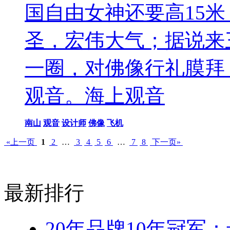
国自由女神还要高15
圣，宏伟大气；据说来
一圈，对佛像行礼膜拜
观音。海上观音
南山
观音
设计师
佛像
飞机
«上一页
1
2
…
3
4
5
6
…
7
8
下一页»
最新排行
20年品牌10年冠军