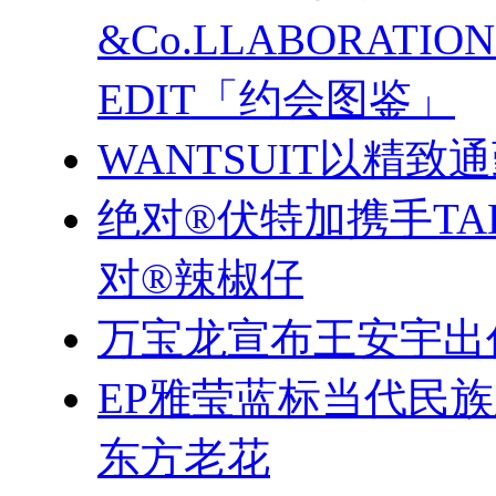
&Co.LLABORATI
EDIT「约会图鉴」
WANTSUIT以精致
绝对®伏特加携手TA
对®辣椒仔
万宝龙宣布王安宇出
EP雅莹蓝标当代民
东方老花