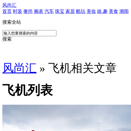
风尚汇
首页
时装
奢尚
腕表
汽车
珠宝
家居
酷玩
美妆
娱.趣
美食
潮闻
搜索全站
搜索
风尚汇
» 飞机相关文章
飞机列表