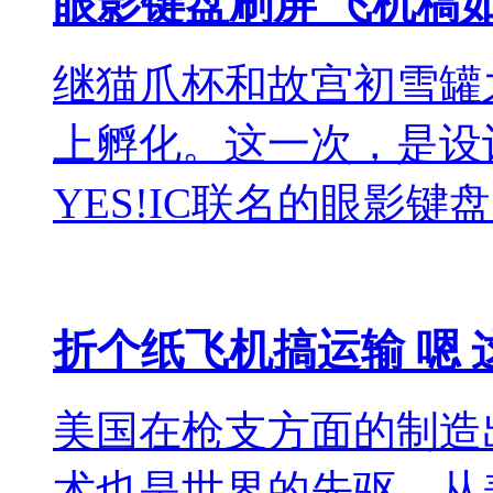
眼影键盘刷屏 飞机稿
继猫爪杯和故宫初雪罐
上孵化。这一次，是设计
YES!IC联名的眼影键
折个纸飞机搞运输 嗯 
美国在枪支方面的制造
术也是世界的先驱，从