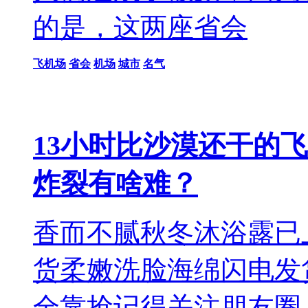
的是，这两座省会
飞机场
省会
机场
城市
名气
13小时比沙漠还干的
炸裂有啥难？
香而不腻秋冬沐浴露已
货柔嫩洗脸海绵闪电发货
全靠抢记得关注朋友圈：id