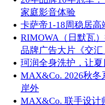
家庭影音体验
卡萨帝1-18周稳居
RIMOWA（日默
品牌广告大片《交汇
珂润全身洗护，让夏
MAX&Co. 202
岸外
MAX&Co. 联手设计