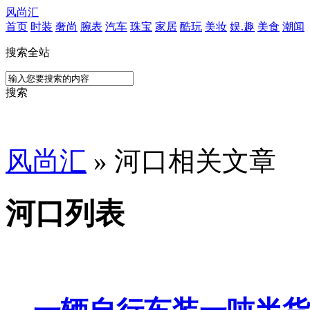
风尚汇
首页
时装
奢尚
腕表
汽车
珠宝
家居
酷玩
美妆
娱.趣
美食
潮闻
搜索全站
搜索
风尚汇
» 河口相关文章
河口列表