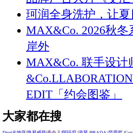
珂润全身洗护，让夏
MAX&Co. 202
岸外
MAX&Co. 联手设计
&Co.LLABORATI
EDIT「约会图鉴」
大家都在搜
Dior
|
卡地亚
|
路易威登
|
香奈儿
|
阿玛尼
|
浪琴
|
PRADA
|
范思哲
|
Guc