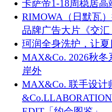
卡萨帝1-18周稳居
RIMOWA（日默
品牌广告大片《交汇
珂润全身洗护，让夏
MAX&Co. 202
岸外
MAX&Co. 联手设计
&Co.LLABORATI
EDIT「约会图鉴」