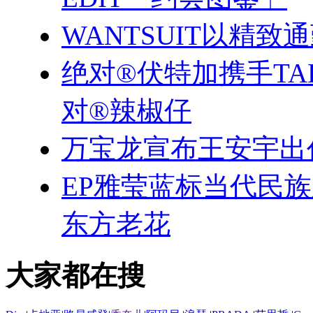
WANTSUIT以精致
绝对®伏特加携手TA
对®辣椒仔
万宝龙宣布王安宇出
EP雅莹蓝标当代民
东方老花
大家都在搜