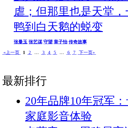
虐；但那里也是天堂，
鸭到白天鹅的蜕变
张曼玉
张艺谋
守望
章子怡
传奇故事
«上一页
1
2
…
3
4
5
…
6
7
下一页»
最新排行
20年品牌10年冠军
家庭影音体验