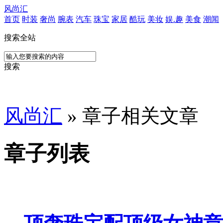
风尚汇
首页
时装
奢尚
腕表
汽车
珠宝
家居
酷玩
美妆
娱.趣
美食
潮闻
搜索全站
搜索
风尚汇
» 章子相关文章
章子列表